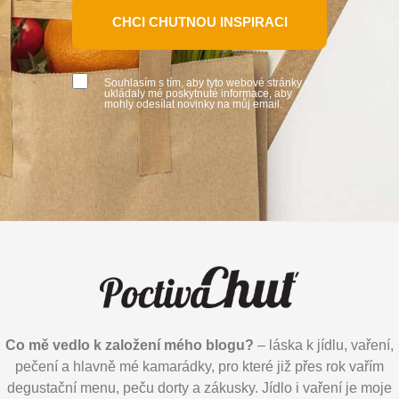
CHCI CHUTNOU INSPIRACI
Souhlasím s tím, aby tyto webové stránky
ukládaly mé poskytnuté informace, aby
mohly odesílat novinky na můj email.
Co mě vedlo k založení mého blogu?
– láska k jídlu, vaření,
pečení a hlavně mé kamarádky, pro které již přes rok vařím
degustační menu, peču dorty a zákusky. Jídlo i vaření je moje