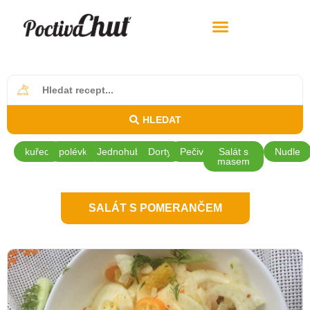
HLEDAT
kuřecí
polévky
Jednohubky
Dorty
Pečivo
Salát s
Nudle
masem
SALÁT S POMERANČEM