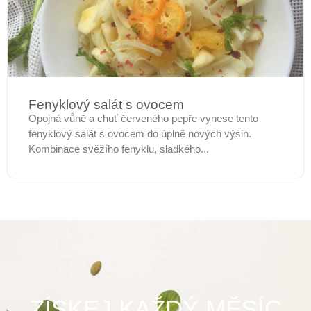
Fenyklový salát s ovocem
Opojná vůně a chuť červeného pepře vynese tento
fenyklový salát s ovocem do úplně nových výšin.
Kombinace svěžího fenyklu, sladkého...
ZÍSKEJ KAŽDÝ MĚSÍC