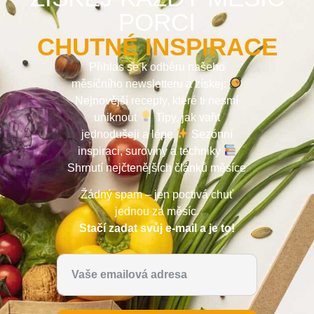
PORCI
CHUTNÉ INSPIRACE
Přihlas se k odběru našeho
měsíčního newsletteru a získej:
Nejnovější recepty, které ti nesmí
uniknout
Tipy, jak vařit
jednodušeji a lépe
Sezónní
inspiraci, suroviny a techniky
Shrnutí nejčtenějších článků měsíce
Žádný spam – jen poctivá chuť
jednou za měsíc.
Stačí zadat svůj e-mail a je to!