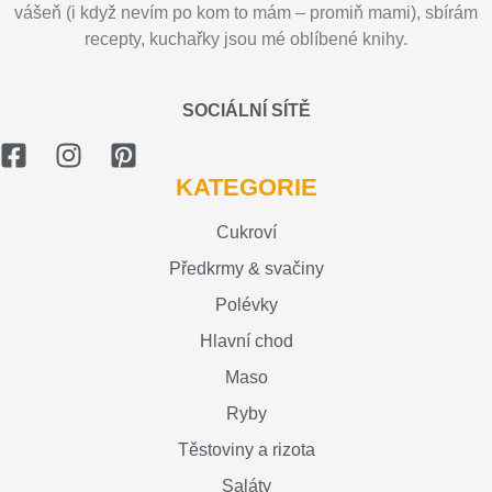
vášeň (i když nevím po kom to mám – promiň mami), sbírám
recepty, kuchařky jsou mé oblíbené knihy.
SOCIÁLNÍ SÍTĚ
KATEGORIE
Cukroví
Předkrmy & svačiny
Polévky
Hlavní chod
Maso
Ryby
Těstoviny a rizota
Saláty