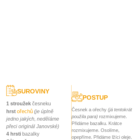
SUROVINY
POSTUP
1 stroužek
česneku
Česnek a ořechy
(já tentokrát
ořechů
hrst
(je úplně
použila para)
rozmixujeme.
jedno jakých, neděláme
Přidáme bazalku. Krátce
přeci originál Janovské)
rozmixujeme. Osolíme,
4 hrsti
bazalky
opepříme. Přidáme lžíci oleje.