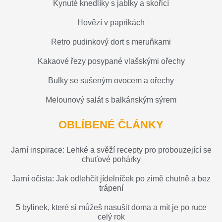
Kynuté knedlíky s jablky a skořicí
Hovězí v paprikách
Retro pudinkový dort s meruňkami
Kakaové řezy posypané vlašskými ořechy
Bulky se sušeným ovocem a ořechy
Melounový salát s balkánským sýrem
OBLÍBENÉ ČLÁNKY
Jarní inspirace: Lehké a svěží recepty pro probouzející se
chuťové pohárky
Jarní očista: Jak odlehčit jídelníček po zimě chutně a bez
trápení
5 bylinek, které si můžeš nasušit doma a mít je po ruce
celý rok