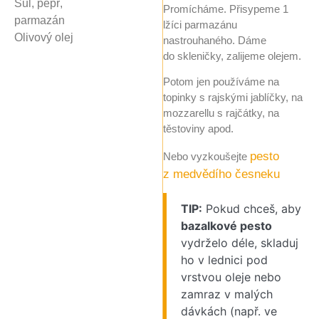
Sůl, pepř,
Promícháme. Přisypeme 1
parmazán
lžíci parmazánu
Olivový olej
nastrouhaného. Dáme
do skleničky, zalijeme olejem.
Potom jen používáme na
topinky s rajskými jablíčky, na
mozzarellu s rajčátky, na
těstoviny apod.
pesto
Nebo vyzkoušejte
z medvědího česneku
TIP:
Pokud chceš, aby
bazalkové pesto
vydrželo déle, skladuj
ho v lednici pod
vrstvou oleje nebo
zamraz v malých
dávkách (např. ve