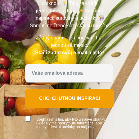
uniknout
Tipy, jak vařit
jednodušeji a lépe
Sezónní
inspiraci, suroviny a techniky
Shrnutí nejčtenějších článků měsíce
Žádný spam – jen poctivá chuť
jednou za měsíc.
Stačí zadat svůj e-mail a je to!
CHCI CHUTNOU INSPIRACI
Souhlasím s tím, aby tyto webové stránky
ukládaly mé poskytnuté informace, aby
mohly odesílat novinky na můj email.