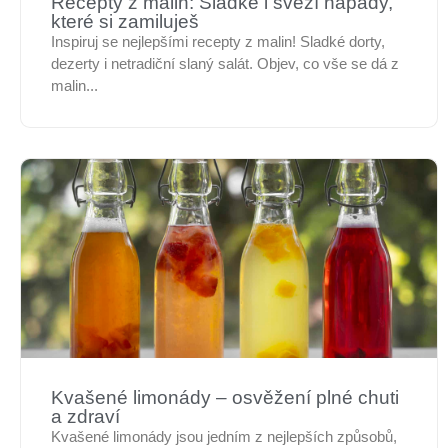
Recepty z malin: Sladké i svěží nápady,
které si zamiluješ
Inspiruj se nejlepšími recepty z malin! Sladké dorty,
dezerty i netradiční slaný salát. Objev, co vše se dá z
malin...
Kvašené limonády – osvěžení plné chuti
a zdraví
Kvašené limonády jsou jedním z nejlepších způsobů,