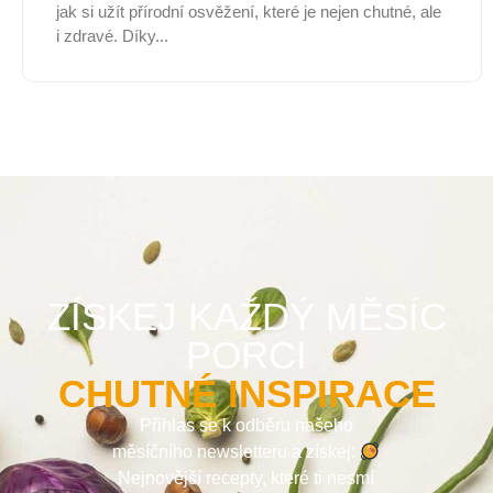
jak si užít přírodní osvěžení, které je nejen chutné, ale
i zdravé. Díky...
ZÍSKEJ KAŽDÝ MĚSÍC
PORCI
CHUTNÉ INSPIRACE
Přihlas se k odběru našeho
měsíčního newsletteru a získej:
Nejnovější recepty, které ti nesmí