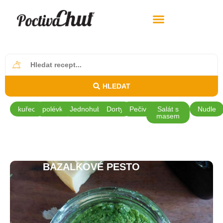
HLEDAT
kuřecí
polévky
Jednohubky
Dorty
Pečivo
Salát s
Nudle
masem
BAZALKOVÉ PESTO