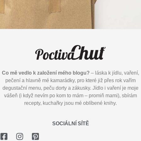
Co mě vedlo k založení mého blogu?
– láska k jídlu, vaření,
pečení a hlavně mé kamarádky, pro které již přes rok vařím
degustační menu, peču dorty a zákusky. Jídlo i vaření je moje
vášeň (i když nevím po kom to mám – promiň mami), sbírám
recepty, kuchařky jsou mé oblíbené knihy.
SOCIÁLNÍ SÍTĚ