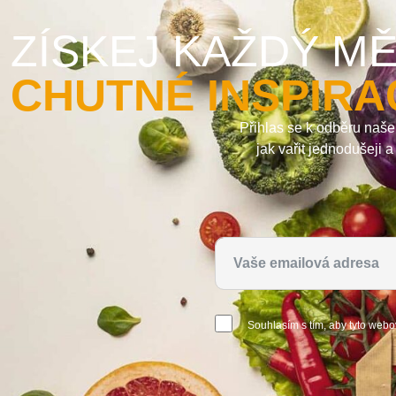
ZÍSKEJ KAŽDÝ MĚ
CHUTNÉ INSPIRA
Přihlas se k odběru naše
jak vařit jednodušeji 
Souhlasím s tím, aby tyto webo