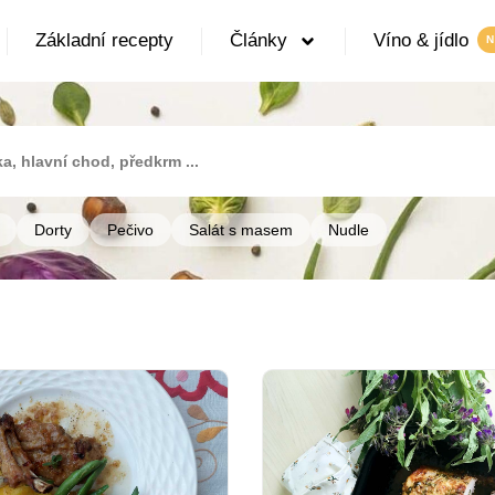
Základní recepty
Články
Víno & jídlo
Dorty
Pečivo
Salát s masem
Nudle