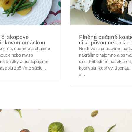
 či skopové
Plněná pečeně kosti
ránkovou omáčkou
či kopřivou nebo šp
solíme, opeříme a obalíme
Nejdříve si připravíme nádiv
mouce nebo maso
nakrájíme najemno a osmaž
 na kostky a postupujeme
oleji. Přihodíme nasekané li
kastrolu zpěníme sádlo...
kostivalu (kopřivy, špenátu,
a...