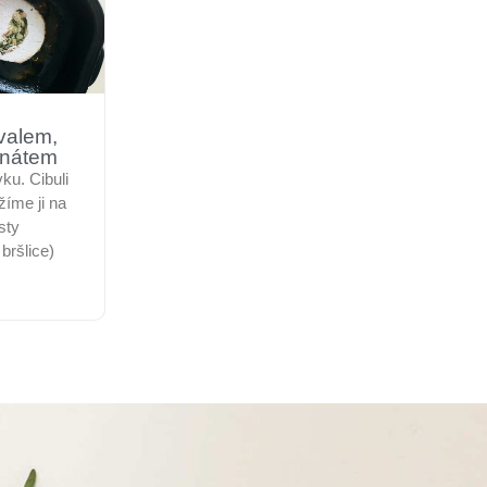
valem,
enátem
ku. Cibuli
íme ji na
sty
 bršlice)