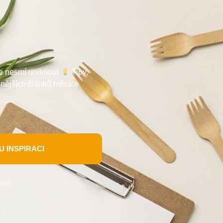
 ti nesmí uniknout
Tipy,
enějších článků měsíce
 INSPIRACI
mail.