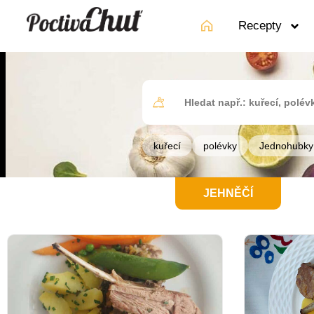
Recepty
kuřecí
polévky
Jednohubky
JEHNĚČÍ