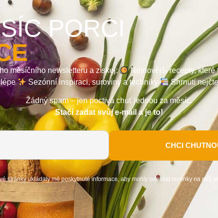
SÍC PORCI
CE
ho měsíčního newsletteru a získej:
Nejnovější recepty, které
a lépe
Sezónní inspiraci, suroviny a techniky
Shrnutí nejčt
Žádný spam – jen poctivá chuť jednou za měsíc.
Stačí zadat svůj e-mail a je to!
CHCI CHUTNOU
vé stránky ukládaly mé poskytnuté informace, aby mohly odesílat novinky na můj e