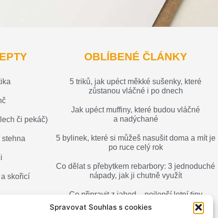
EPTY
OBLÍBENÉ ČLÁNKY
tika
5 triků, jak upéct měkké sušenky, které
zůstanou vláčné i po dnech
nč
Jak upéct muffiny, které budou vláčné
a nadýchané
ech či pekáč)
5 bylinek, které si můžeš nasušit doma a mít je
 stehna
po ruce celý rok
i
Co dělat s přebytkem rebarbory: 3 jednoduché
nápady, jak ji chutně využít
a skořicí
Co připravit z jahod – nejlepší letní tipy
a recepty
Spravovat Souhlas s cookies