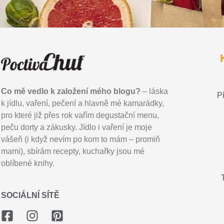
Co mě vedlo k založení mého blogu?
– láska
P
k jídlu, vaření, pečení a hlavně mé kamarádky,
pro které již přes rok vařím degustační menu,
peču dorty a zákusky. Jídlo i vaření je moje
vášeň (i když nevím po kom to mám – promiň
mami), sbírám recepty, kuchařky jsou mé
oblíbené knihy.
SOCIÁLNÍ SÍTĚ