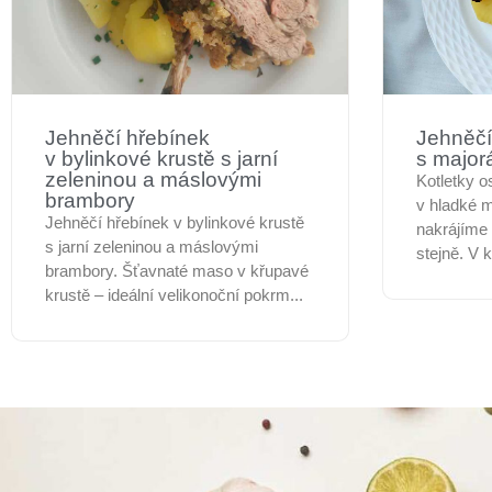
Jehněčí hřebínek
Jehněčí
v bylinkové krustě s jarní
s majo
zeleninou a máslovými
Kotletky o
brambory
v hladké 
Jehněčí hřebínek v bylinkové krustě
nakrájíme
s jarní zeleninou a máslovými
stejně. V 
brambory. Šťavnaté maso v křupavé
krustě – ideální velikonoční pokrm...