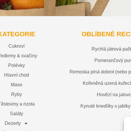
KATEGORIE
OBLÍBENÉ REC
Cukroví
Rychlá játrová paš
ředkrmy & svačiny
Pomerančový pu
Polévky
Remoska plná dobrot (nebo pl
Hlavní chod
Kořeněná uzená kuřecí
Maso
Ryby
Hovězí na jalovc
Těstoviny a rizota
Kynuté knedlíky s jablky 
Saláty
Dezerty