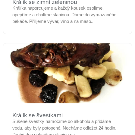
Králík se zimní zeleninou
Králíka naporcujeme a každý kousek osolíme,
opepříme a obalíme slaninou. Dáme do vymazaného
pekáče. Přilijeme vývar, víno a na maso...
Králík se švestkami
Sušené švestky namočíme do alkoholu a přidáme
vodu, aby byly potopené. Necháme odležet 24 hodin.
Druhý den pokrájíme slaninu na...