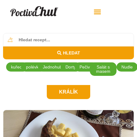
HLEDAT
kuřecí
polévky
Jednohubky
Dorty
Pečivo
Salát s
Nudle
masem
KRÁLÍK