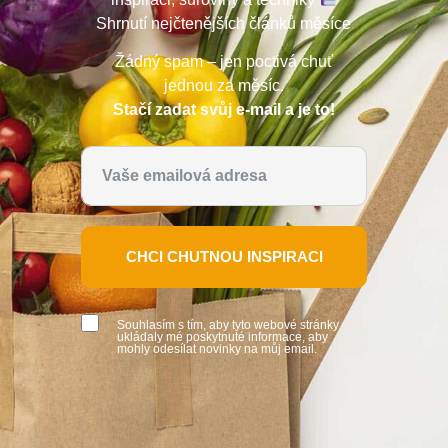
Shrnutí nejčtenějších článků měsíce
Žádný spam – jen poctivá chuť
jednou za měsíc.
Stačí zadat svůj e-mail a je to!
CHCI CHUTNOU INSPIRACI
Souhlasím s tím, aby tyto webové stránky
ukládaly mé poskytnuté informace, aby
mohly odesílat novinky na můj email.