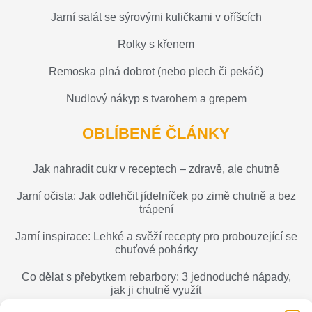
Jarní salát se sýrovými kuličkami v oříšcích
Rolky s křenem
Remoska plná dobrot (nebo plech či pekáč)
Nudlový nákyp s tvarohem a grepem
OBLÍBENÉ ČLÁNKY
Jak nahradit cukr v receptech – zdravě, ale chutně
Jarní očista: Jak odlehčit jídelníček po zimě chutně a bez
trápení
Jarní inspirace: Lehké a svěží recepty pro probouzející se
chuťové pohárky
Co dělat s přebytkem rebarbory: 3 jednoduché nápady,
jak ji chutně využít