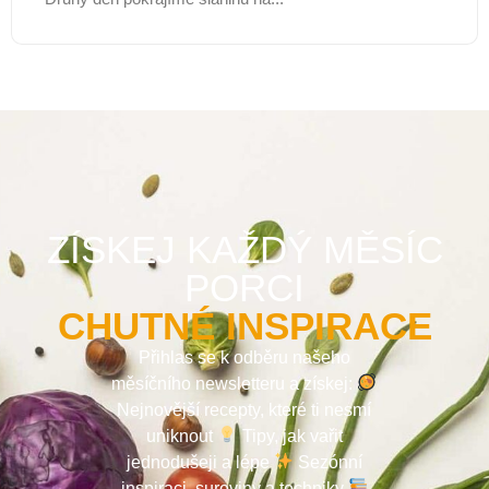
ZÍSKEJ KAŽDÝ MĚSÍC
PORCI
CHUTNÉ INSPIRACE
Přihlas se k odběru našeho
měsíčního newsletteru a získej:
Nejnovější recepty, které ti nesmí
uniknout
Tipy, jak vařit
jednodušeji a lépe
Sezónní
inspiraci, suroviny a techniky