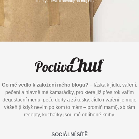
mohly odesílat novinky na můj email.
Co mě vedlo k založení mého blogu?
– láska k jídlu, vaření,
pečení a hlavně mé kamarádky, pro které již přes rok vařím
degustační menu, peču dorty a zákusky. Jídlo i vaření je moje
vášeň (i když nevím po kom to mám – promiň mami), sbírám
recepty, kuchařky jsou mé oblíbené knihy.
SOCIÁLNÍ SÍTĚ