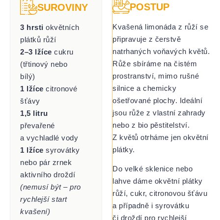
POSTUP
SUROVINY
Kvašená limonáda z růží se
3 hrsti
okvětních
připravuje z čerstvě
plátků růží
natrhaných voňavých květů.
2–3 lžíce
cukru
Růže sbíráme na čistém
(třtinový nebo
prostranství, mimo rušné
bílý)
silnice a chemicky
1 lžíce
citronové
ošetřované plochy. Ideální
šťávy
jsou růže z vlastní zahrady
1,5 litru
nebo z bio pěstitelství.
převařené
Z květů otrháme jen okvětní
a vychladlé vody
plátky.
1 lžíce
syrovátky
nebo pár zrnek
Do velké sklenice nebo
aktivního droždí
lahve dáme okvětní plátky
(nemusí být – pro
růží, cukr, citronovou šťávu
rychlejší start
a případně i syrovátku
kvašení)
či droždí pro rychlejší