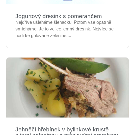
Jogurtový dresink s pomerančem
Nejdříve ušleháme šlehačku. Potom vše opatrně
smícháme. Je to velice jemný dresink. Nejvíce se
hodí ke grilované zelenině....
Jehněčí hřebínek v bylinkové krustě