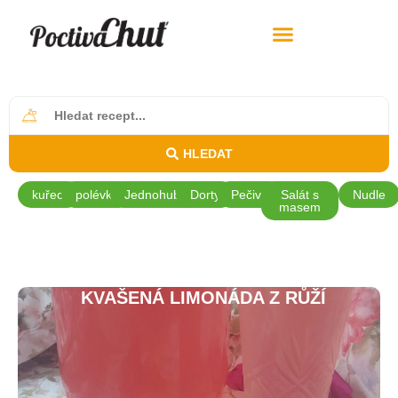
HLEDAT
kuřecí
polévky
Jednohubky
Dorty
Pečivo
Salát s
Nudle
masem
KVAŠENÁ LIMONÁDA Z RŮŽÍ