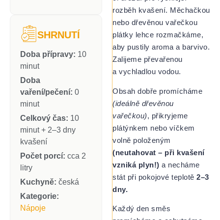
rozběh kvašení. Měchačkou
nebo dřevěnou vařečkou
SHRNUTÍ
plátky lehce rozmačkáme,
aby pustily aroma a barvivo.
Doba přípravy:
10
Zalijeme převařenou
minut
a vychladlou vodou.
Doba
Obsah dobře promícháme
vaření/pečení:
0
(ideálně dřevěnou
minut
vařečkou)
, přikryjeme
Celkový čas:
10
plátýnkem nebo víčkem
minut + 2–3 dny
volně položeným
kvašení
(neutahovat – při kvašení
Počet porcí:
cca 2
vzniká plyn!)
a necháme
litry
stát při pokojové teplotě
2–3
Kuchyně:
česká
dny.
Kategorie:
Nápoje
Každý den směs