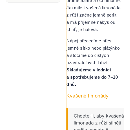
promícháme a ochutnáme.
Jakmile kvašená limonáda
z růží začne jemně perlit
a má příjemně nakyslou
chuť, je hotová.
Nápoj přecedíme přes
jemné sítko nebo plátýnko
a stočíme do čistých
uzavíratelných lahví.
Skladujeme v lednici
a spotřebujeme do 7–10
dnů.
Kvašené limonády
Chcete-li, aby kvašená
limonáda z růží silněji
perlila, nechte ji