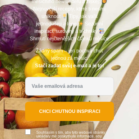
měsíčního newsletteru a získej:
Nejnovější recepty, které ti nesmí
uniknout
Tipy, jak vařit
jednodušeji a lépe
Sezónní
inspiraci, suroviny a techniky
Shrnutí nejčtenějších článků měsíce
Žádný spam – jen poctivá chuť
jednou za měsíc.
Stačí zadat svůj e-mail a je to!
CHCI CHUTNOU INSPIRACI
Souhlasím s tím, aby tyto webové stránky
ukládaly mé poskytnuté informace, aby