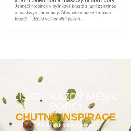
s jarní zeleninou a máslovými brambory
Jehněčí hřebínek v bylinkové krustě s jarní zeleninou
a máslovými brambory. Šťavnaté maso v křupavé
krustě – ideální velikonoční pokrm...
ZÍSKEJ KAŽDÝ MĚSÍC
PORCI
CHUTNÉ INSPIRACE
Přihlas se k odběru našeho