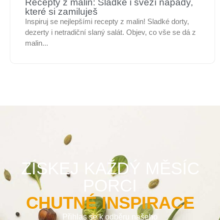
Recepty z malin: Sladké i svěží nápady,
které si zamiluješ
Inspiruj se nejlepšími recepty z malin! Sladké dorty,
dezerty i netradiční slaný salát. Objev, co vše se dá z
malin...
ZÍSKEJ KAŽDÝ MĚSÍC
PORCI
CHUTNÉ INSPIRACE
Přihlas se k odběru našeho