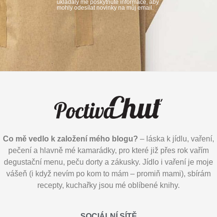
ukládaly mé poskytnuté informace, aby
mohly odesílat novinky na můj email.
Co mě vedlo k založení mého blogu?
– láska k jídlu, vaření,
pečení a hlavně mé kamarádky, pro které již přes rok vařím
degustační menu, peču dorty a zákusky. Jídlo i vaření je moje
vášeň (i když nevím po kom to mám – promiň mami), sbírám
recepty, kuchařky jsou mé oblíbené knihy.
SOCIÁLNÍ SÍTĚ