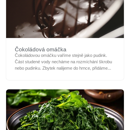
Čokoládová omáčka
Čokoládovou omáčku vaříme stejně jako pudink.
Část studené vody necháme na rozmíchání škrobu
nebo pudinku. Zbytek nalijeme do hrnce, přidáme...