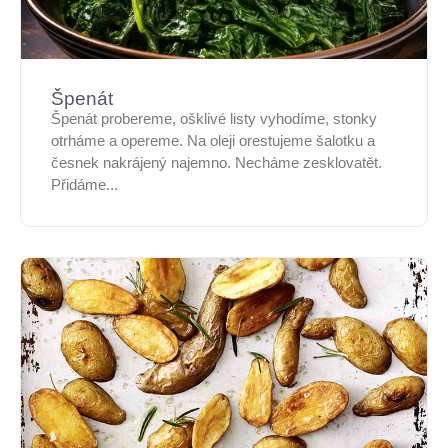
Špenát
Špenát probereme, ošklivé listy vyhodíme, stonky
otrháme a opereme. Na oleji orestujeme šalotku a
česnek nakrájený najemno. Necháme zesklovatět.
Přidáme...