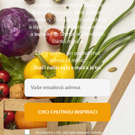
měsíčního newsletteru a získej: 🥘
Nejnovější recepty, které ti nesmí
uniknout 💡 Tipy, jak vařit jednodušeji
a lépe ✨ Sezónní inspiraci, suroviny
a techniky 📚 Shrnutí nejčtenějších
článků měsíce
Žádný spam – jen poctivá chuť
jednou za měsíc.
Stačí zadat svůj e-mail a je to!
CHCI CHUTNOU INSPIRACI
Souhlasím s tím, aby tyto webové stránky