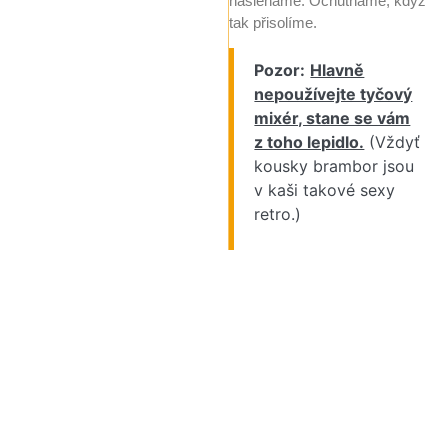
našleháme. Ochutnáme, když
tak přisolíme.
Pozor:
Hlavně
nepoužívejte tyčový
mixér, stane se vám
z toho lepidlo.
(Vždyť
kousky brambor jsou
v kaši takové sexy
retro.)
Bramborová kaše
Bramborová kaše
Bramborová kaše
Bramborová kaše