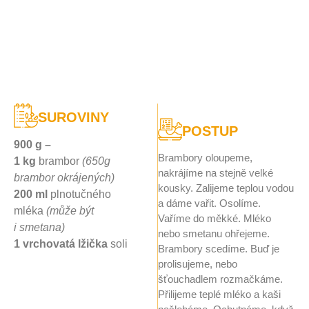
SUROVINY
POSTUP
900 g –
Brambory oloupeme,
1 kg
brambor
(650g
nakrájíme na stejně velké
brambor okrájených)
kousky. Zalijeme teplou vodou
200 ml
plnotučného
a dáme vařit. Osolíme.
mléka
(může být
Vaříme do měkké. Mléko
i smetana)
nebo smetanu ohřejeme.
1 vrchovatá lžička
soli
Brambory scedíme. Buď je
prolisujeme, nebo
šťouchadlem rozmačkáme.
Přilijeme teplé mléko a kaši