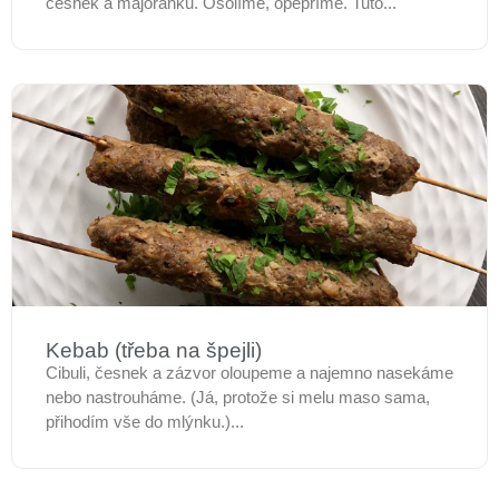
česnek a majoránku. Osolíme, opepříme. Tuto...
Kebab (třeba na špejli)
Cibuli, česnek a zázvor oloupeme a najemno nasekáme
nebo nastrouháme. (Já, protože si melu maso sama,
přihodím vše do mlýnku.)...