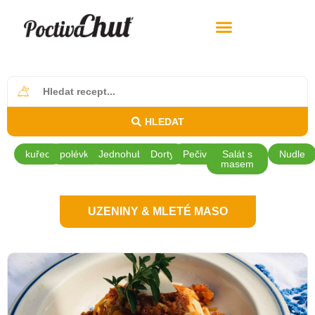
HLEDAT
kuřecí
polévky
Jednohubky
Dorty
Pečivo
Salát s
Nudle
masem
UZENINY & MLETÉ MASO