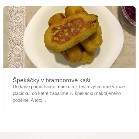
Špekáčky v bramborové kaši
Do kaše přimícháme mouku a z těsta vytvoříme v ruce
placičku, do které zabalíme ¼ špekáčku nakrájeného
podélně. A toto...