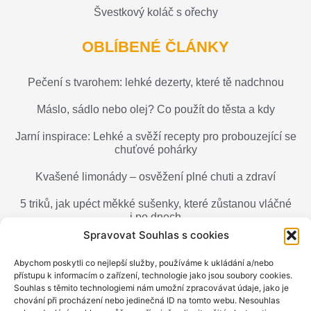
Švestkový koláč s ořechy
OBLÍBENÉ ČLÁNKY
Pečení s tvarohem: lehké dezerty, které tě nadchnou
Máslo, sádlo nebo olej? Co použít do těsta a kdy
Jarní inspirace: Lehké a svěží recepty pro probouzející se
chuťové pohárky
Kvašené limonády – osvěžení plné chuti a zdraví
5 triků, jak upéct měkké sušenky, které zůstanou vláčné
i po dnech
Spravovat Souhlas s cookies
Masopust – svátek veselí a poctivého jídla
Abychom poskytli co nejlepší služby, používáme k ukládání a/nebo
přístupu k informacím o zařízení, technologie jako jsou soubory cookies.
Souhlas s těmito technologiemi nám umožní zpracovávat údaje, jako je
chování při procházení nebo jedinečná ID na tomto webu. Nesouhlas