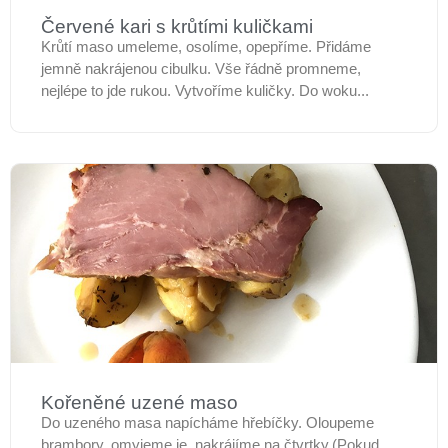
Červené kari s krůtími kuličkami
Krůtí maso umeleme, osolíme, opepříme. Přidáme
jemně nakrájenou cibulku. Vše řádně promneme,
nejlépe to jde rukou. Vytvoříme kuličky. Do woku...
Kořeněné uzené maso
Do uzeného masa napícháme hřebíčky. Oloupeme
brambory, omyjeme je, nakrájíme na čtvrtky.(Pokud