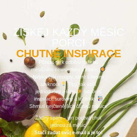
ZÍSKEJ KAŽDÝ MĚSÍC
PORCI
CHUTNÉ INSPIRACE
Přihlas se k odběru našeho
měsíčního newsletteru a získej:
Nejnovější recepty, které ti nesmí
uniknout
Tipy, jak vařit
jednodušeji a lépe
Sezónní
inspiraci, suroviny a techniky
Shrnutí nejčtenějších článků měsíce
Žádný spam – jen poctivá chuť
jednou za měsíc.
Stačí zadat svůj e-mail a je to!