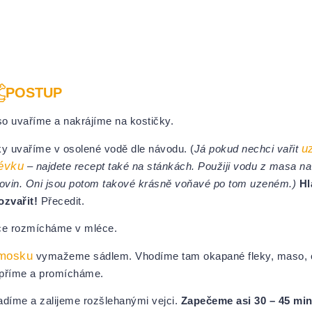
POSTUP
o uvaříme a nakrájíme na kostičky.
u
ky uvaříme v osolené vodě dle návodu. (
Já pokud nechci vařit
évku
– najdete recept také na stánkách. Použiji vodu z masa na
tovin. Oni jsou potom takové krásně voňavé po tom uzeném.)
Hl
ozvařit!
Přecedit.
ce rozmícháme v mléce.
mosku
vymažeme sádlem. Vhodíme tam okapané fleky, maso, 
příme a promícháme.
adíme a zalijeme rozšlehanými vejci.
Zapečeme asi 30 – 45 mi