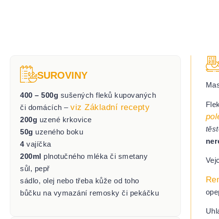
SUROVINY
Mas
400 – 500g
sušených fleků kupovaných
Fle
viz Základní recepty
či domácích –
pol
200g
uzené krkovice
těs
50g
uzeného boku
ner
4
vajíčka
200ml
plnotučného mléka či smetany
Vej
sůl, pepř
Re
sádlo, olej nebo třeba kůže od toho
ope
bůčku na vymazání remosky či pekáčku
Uhl