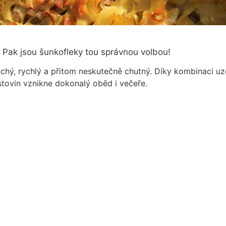
o? Pak jsou šunkofleky tou správnou volbou!
chý, rychlý a přitom neskutečně chutný. Díky kombinaci u
tovin vznikne dokonalý oběd i večeře.