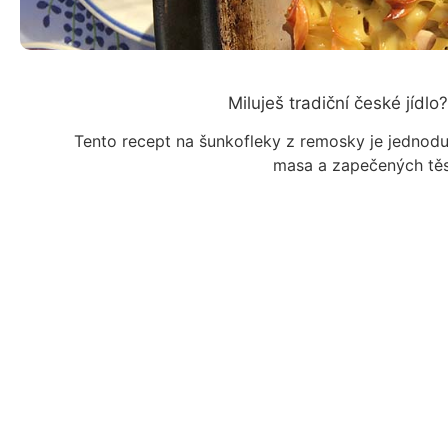
Miluješ tradiční české jídl
Tento recept na šunkofleky z remosky je jednodu
masa a zapečených těs