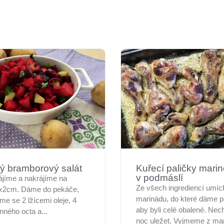
ý bramborový salát
Kuřecí paličky mari
v podmáslí
ájíme a nakrájíme na
Ze všech ingrediencí umí
x2cm. Dáme do pekáče,
marinádu, do které dáme pa
e se 2 lžícemi oleje, 4
aby byli celé obalené. Ne
inného octa a...
noc uležet. Vyjmeme z mari