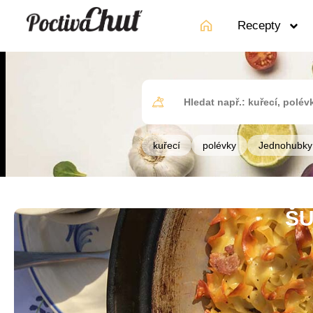
Recepty
kuřecí
polévky
Jednohubky
Š