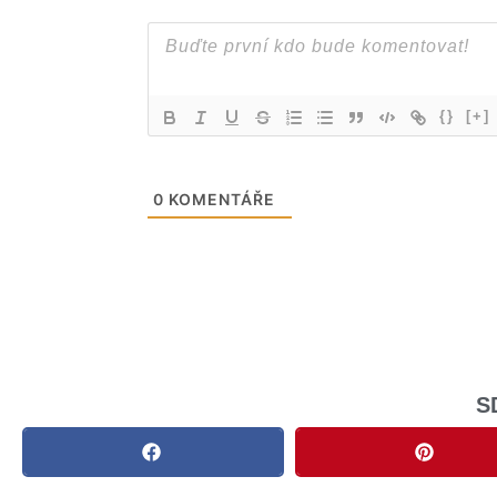
{}
[+]
0
KOMENTÁŘE
S