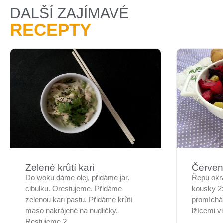
DALŠÍ ZAJÍMAVÉ
RECEPTY
Zelené krůtí kari
Červen
Do woku dáme olej, přidáme jar.
Řepu okr
cibulku. Orestujeme. Přidáme
kousky 2
zelenou kari pastu. Přidáme krůtí
promíchám
maso nakrájené na nudličky.
lžícemi v
Restujeme 2...