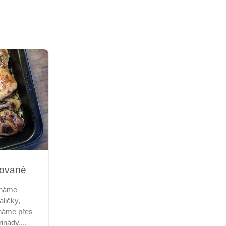
nované
cháme
ličky,
cháme přes
nády,...