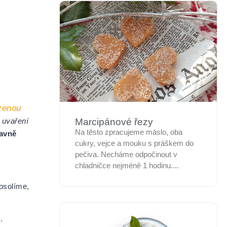
zenou
 uvaření
Marcipánové řezy
Na těsto zpracujeme máslo, oba
avně
cukry, vejce a mouku s práškem do
pečiva. Necháme odpočinout v
chladničce nejméně 1 hodinu....
osolíme,
n
.