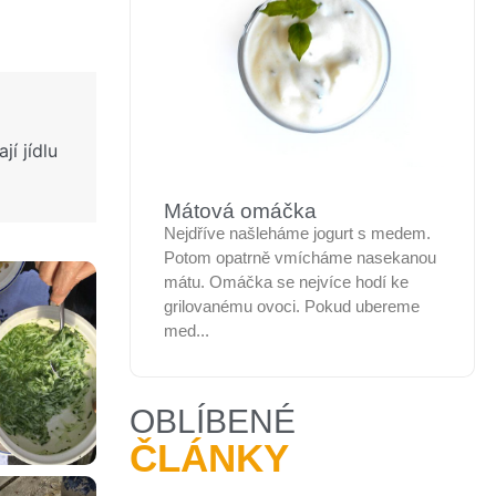
í jídlu
Mátová omáčka
Nejdříve našleháme jogurt s medem.
Potom opatrně vmícháme nasekanou
mátu. Omáčka se nejvíce hodí ke
grilovanému ovoci. Pokud ubereme
med...
OBLÍBENÉ
ČLÁNKY