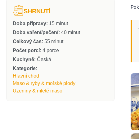
Pok
SHRNUTÍ
Doba přípravy:
15 minut
Doba vaření/pečení:
40 minut
Celkový čas:
55 minut
Počet porcí:
4 porce
Kuchyně:
Česká
Kategorie:
Hlavní chod
Maso & ryby & mořské plody
Uzeniny & mleté maso