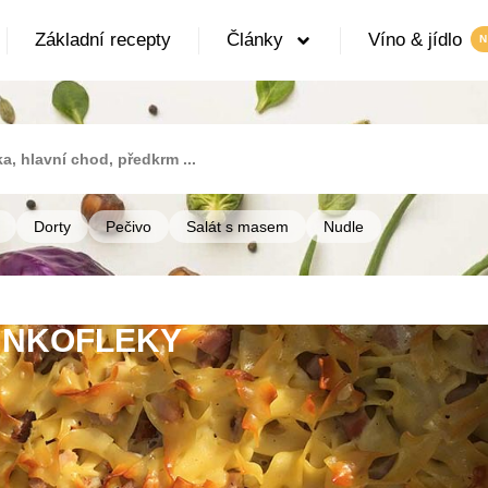
Základní recepty
Články
Víno & jídlo
Dorty
Pečivo
Salát s masem
Nudle
UNKOFLEKY