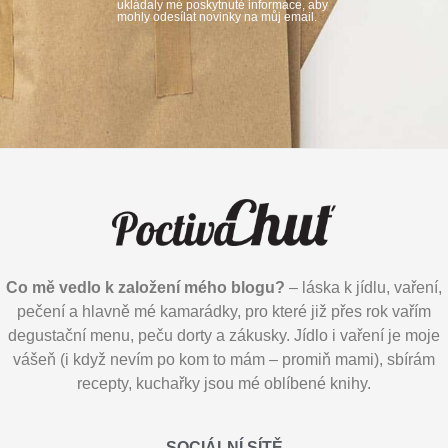
ukládaly mé poskytnuté informace, aby
mohly odesílat novinky na můj email.
Co mě vedlo k založení mého blogu?
– láska k jídlu, vaření,
pečení a hlavně mé kamarádky, pro které již přes rok vařím
degustační menu, peču dorty a zákusky. Jídlo i vaření je moje
vášeň (i když nevím po kom to mám – promiň mami), sbírám
recepty, kuchařky jsou mé oblíbené knihy.
SOCIÁLNÍ SÍTĚ