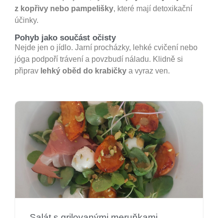
z kopřivy nebo pampelišky
, které mají detoxikační
účinky.
Pohyb jako součást očisty
Nejde jen o jídlo. Jarní procházky, lehké cvičení nebo
jóga podpoří trávení a povzbudí náladu. Klidně si
připrav
lehký oběd do krabičky
a vyraz ven.
Salát s grilovanými meruňkami,