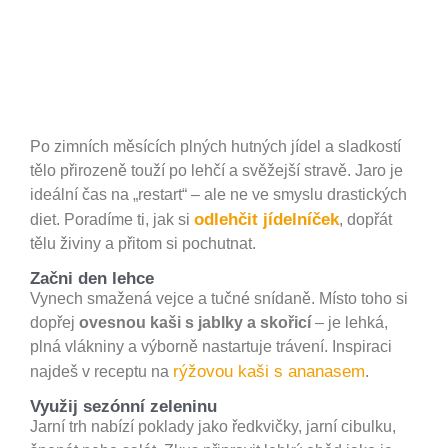
Po zimních měsících plných hutných jídel a sladkostí
tělo přirozeně touží po lehčí a svěžejší stravě. Jaro je
ideální čas na „restart“ – ale ne ve smyslu drastických
odlehčit jídelníček
diet. Poradíme ti, jak si
, dopřát
tělu živiny a přitom si pochutnat.
Začni den lehce
Vynech smažená vejce a tučné snídaně. Místo toho si
dopřej
ovesnou kaši s jablky a skořicí
– je lehká,
plná vlákniny a výborně nastartuje trávení. Inspiraci
rýžovou kaši s ananasem
najdeš v receptu na
.
Využij sezónní zeleninu
Jarní trh nabízí poklady jako ředkvičky, jarní cibulku,