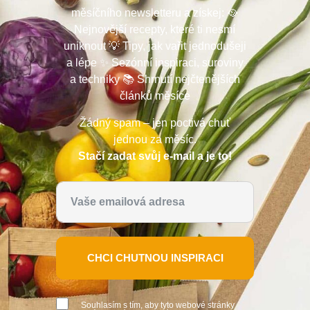
měsíčního newsletteru a získej: 🥘
Nejnovější recepty, které ti nesmí
uniknout 💡 Tipy, jak vařit jednodušeji
a lépe ✨ Sezónní inspiraci, suroviny
a techniky 📚 Shrnutí nejčtenějších
článků měsíce
Žádný spam – jen poctivá chuť
jednou za měsíc.
Stačí zadat svůj e-mail a je to!
CHCI CHUTNOU INSPIRACI
Souhlasím s tím, aby tyto webové stránky