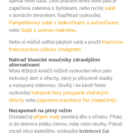
špenát nebo salát. Zkus připravit lehký oběd jako je
zapečená zelenina s bylinkami
salát
, nebo rychlý
s domácím dresinkem. Například vyzkoušej:
Pampeliškový salát s ředkvičkami a ančovičkami
Salát s uzenou makrelou.
nebo
klasickou
Nebo si můžeš udělat jakýkoli salát a použit
francouzskou zálivku vinaigrette
Nahraď klasické moučníky zdravějšími
alternativami
Místo těžkých koláčů můžeš vyzkoušet něco jako
mrkvový dort s ořechy
, který je přirozeně sladký
a nadupaný vlákninou. Skvělý i ke kávě! Nebo
Kakaové řezy posypané vlašskými
vyzkoušej
ořechy
jogurtovo-tvarohový řez (nepečený).
nebo
Nezapomeň na pitný režim
příjem vody
Dostatečný
pomáhá tělu s očistou. Přidej
si do sklenice plátky citronu, máty nebo okurky. Pokud
chceš něco teplejšího, vyzkoušej
bylinkový čaj