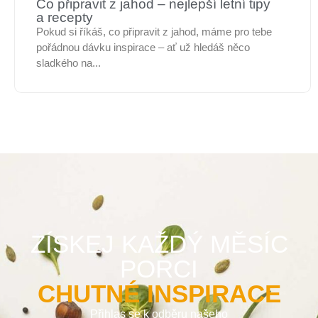
Co připravit z jahod – nejlepší letní tipy
a recepty
Pokud si říkáš, co připravit z jahod, máme pro tebe
pořádnou dávku inspirace – ať už hledáš něco
sladkého na...
ZÍSKEJ KAŽDÝ MĚSÍC
PORCI
CHUTNÉ INSPIRACE
Přihlas se k odběru našeho