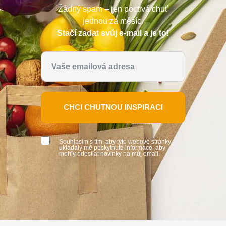
Žádný spam – jen poctivá chuť
jednou za měsíc.
Stačí zadat svůj e-mail a je to!
CHCI CHUTNOU INSPIRACI
Souhlasím s tím, aby tyto webové stránky
ukládaly mé poskytnuté informace, aby
mohly odesílat novinky na můj email.