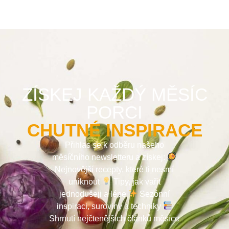
ZÍSKEJ KAŽDÝ MĚSÍC
PORCI
CHUTNÉ INSPIRACE
Přihlas se k odběru našeho
měsíčního newsletteru a získej:
Nejnovější recepty, které ti nesmí
uniknout
Tipy, jak vařit
jednodušeji a lépe
Sezónní
inspiraci, suroviny a techniky
Shrnutí nejčtenějších článků měsíce