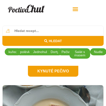
HLEDAT
kuřecí
polévky
Jednohubky
Dorty
Pečivo
Salát s
Nudle
masem
KYNUTÉ PEČIVO