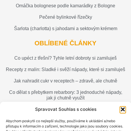
Omáčka bolognese podle kamarádky z Bologne
Pečené bylinkové řízečky
Šarlota (charlotta) s jahodami a sektovým krémem
OBLÍBENÉ ČLÁNKY
Co upéct z třešní? Tyhle letní dobroty si zamiluješ
Recepty z malin: Sladké i svěží nápady, které si zamiluješ
Jak nahradit cukr v receptech – zdravě, ale chutně
Co dělat s přebytkem rebarbory: 3 jednoduché nápady,
jak ji chutně využít
Spravovat Souhlas s cookies
Jak upéct muffiny, které budou vláčné a nadýchané
Máslo, sádlo nebo olej? Co použít do těsta a kdy
Abychom poskytli co nejlepší služby, používáme k ukládání a/nebo
přístupu k informacím o zařízení, technologie jako jsou soubory cookies.