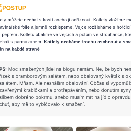
POSTUP
lety můžete nechat s kostí anebo ji odříznout. Kotlety vložíme 
ravinářské folie a jemně rozklepeme. Vejce rozšleháme s hořčic
í, pepřem. Kotletu obalíme ve vejcích a potom ve strouhance, kt
chali s parmazánem.
Kotlety necháme trochu oschnout a sma
in na každé straně
.
PS:
Moc smažených jídel na blogu nemám. Ne, že bych nem
řízek s bramborovým salátem, nebo obalovaný květák s o
salátem. Mňam. Ale nesnáším obalování! Občas si vypomů
zavřenými krabičkami a protřepáváním, nebo donutím syn
slibem dobrého pokrmu, anebo musím mít na jídlo opravdu
chuť, aby mě to vybičovalo k smažení.