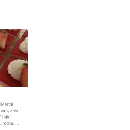
ý letní
hem, želé
žující
 rodinu....