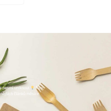
 ti nesmí uniknout
Tipy,
enějších článků měsíce