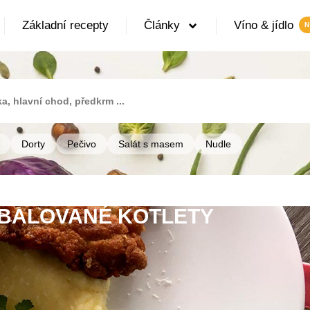
Základní recepty
Články
Víno & jídlo
Dorty
Pečivo
Salát s masem
Nudle
BALOVANÉ KOTLETY