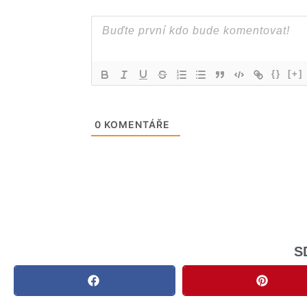
{}
[+]
0
KOMENTÁŘE
S