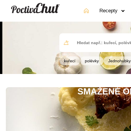
Recepty
kuřecí
polévky
Jednohubky
SMAŽENÉ O