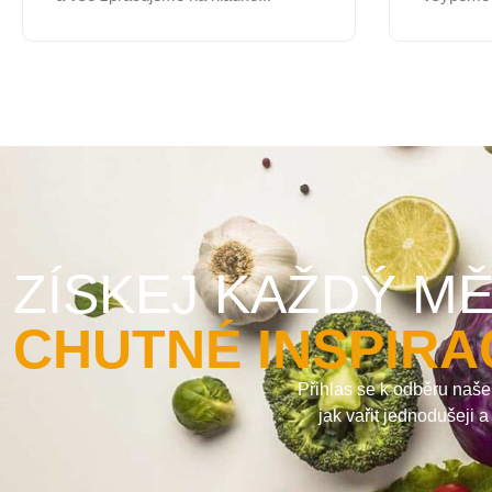
ZÍSKEJ KAŽDÝ MĚ
CHUTNÉ INSPIRA
Přihlas se k odběru naše
jak vařit jednodušeji 