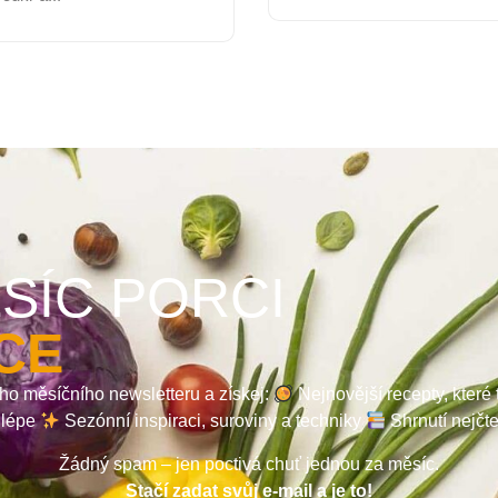
SÍC PORCI
CE
ho měsíčního newsletteru a získej:
Nejnovější recepty, které
a lépe
Sezónní inspiraci, suroviny a techniky
Shrnutí nejčt
Žádný spam – jen poctivá chuť jednou za měsíc.
Stačí zadat svůj e-mail a je to!