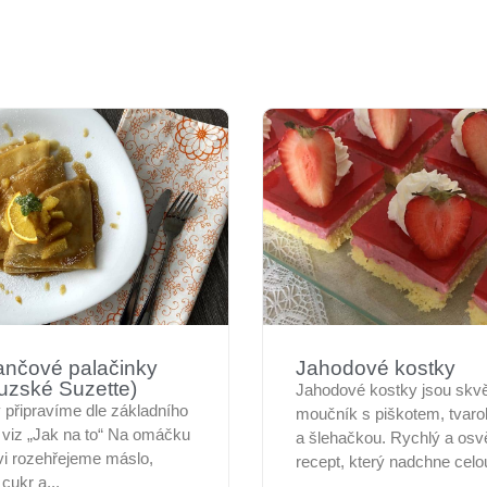
nčové palačinky
Jahodové kostky
ouzské Suzette)
Jahodové kostky jsou skvěl
 připravíme dle základního
moučník s piškotem, tvaro
 viz „Jak na to“ Na omáčku
a šlehačkou. Rychlý a osvě
vi rozehřejeme máslo,
recept, který nadchne celou
ukr a...