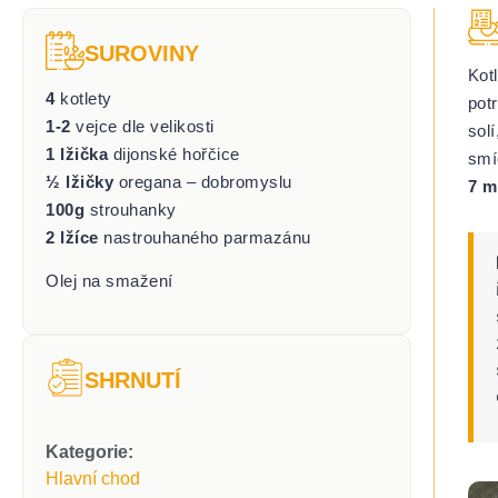
SUROVINY
Kot
4
kotlety
pot
1-2
vejce dle velikosti
sol
1 lžička
dijonské hořčice
smí
½ lžičky
oregana – dobromyslu
7 m
100g
strouhanky
2 lžíce
nastrouhaného parmazánu
Olej na smažení
SHRNUTÍ
Kategorie:
Hlavní chod