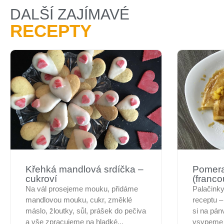
DALŠÍ ZAJÍMAVÉ
RECEPTY
Křehká mandlová srdíčka –
Pomera
cukroví
(franc
Na vál prosejeme mouku, přidáme
Palačinky
mandlovou mouku, cukr, změklé
receptu –
máslo, žloutky, sůl, prášek do pečiva
si na pán
a vše zpracujeme na hladké...
vsypeme c