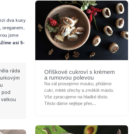
mezi dva kusy
í, oreganem,
erou jsme
žíme asi 5-
ěla ráda
Oříškové cukroví s krémem
a rumovou polevou
kurkovým
Na vál prosejeme mouku, přidáme
žu
cukr, mleté ořechy a změklé máslo.
y pod
Vše zpracujeme na hladké těsto.
 velkou
Těsto dáme nejlépe přes...