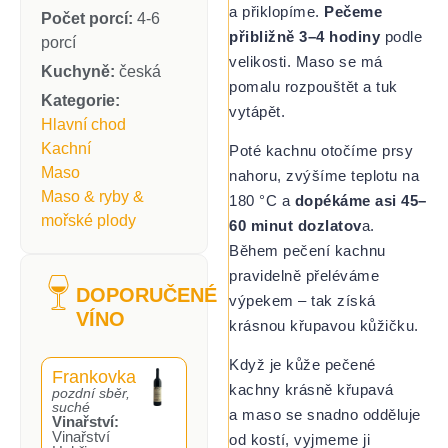
a přiklopíme.
Pečeme
Počet porcí:
4-6
přibližně 3–4 hodiny
podle
porcí
velikosti. Maso se má
Kuchyně:
česká
pomalu rozpouštět a tuk
Kategorie:
vytápět.
Hlavní chod
Kachní
Poté kachnu otočíme prsy
Maso
nahoru, zvýšíme teplotu na
Maso & ryby &
180 °C a
dopékáme asi 45–
mořské plody
60 minut dozlatov
a.
Během pečení kachnu
pravidelně přeléváme
DOPORUČENÉ
výpekem – tak získá
VÍNO
krásnou křupavou kůžičku.
Když je kůže pečené
Frankovka
kachny krásně křupavá
pozdní sběr,
suché
a maso se snadno odděluje
Vinařství:
Vinařství
od kostí, vyjmeme ji