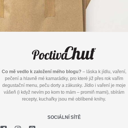
Co mě vedlo k založení mého blogu?
– láska k jídlu, vaření,
pečení a hlavně mé kamarádky, pro které již přes rok vařím
degustační menu, peču dorty a zákusky. Jídlo i vaření je moje
vášeň (i když nevím po kom to mám – promiň mami), sbírám
recepty, kuchařky jsou mé oblíbené knihy.
SOCIÁLNÍ SÍTĚ