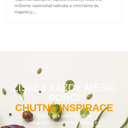
můžeme nastrouhat nahrubo a vmícháme do
majonézy....
ZÍSKEJ KAŽDÝ MĚSÍC
PORCI
CHUTNÉ INSPIRACE
Přihlas se k odběru našeho
měsíčního newsletteru a získej: