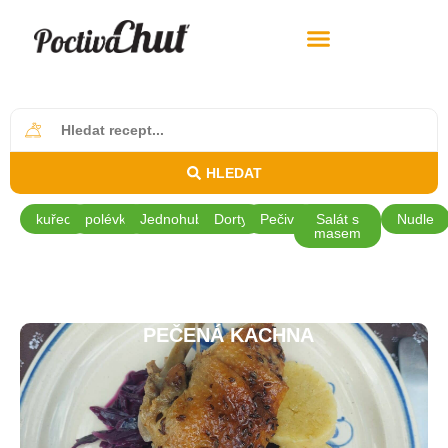
HLEDAT
kuřecí
polévky
Jednohubky
Dorty
Pečivo
Salát s
Nudle
masem
PEČENÁ KACHNA