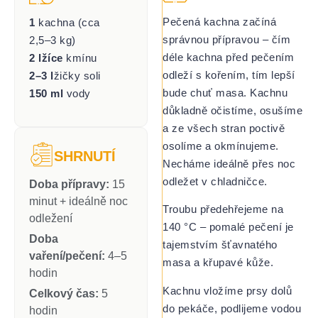
Pečená kachna začíná
1
kachna (cca
správnou přípravou – čím
2,5–3 kg)
déle kachna před pečením
2 lžíce
kmínu
odleží s kořením, tím lepší
2–3 l
žičky soli
bude chuť masa. Kachnu
150 ml
vody
důkladně očistíme, osušíme
a ze všech stran poctivě
osolíme a okmínujeme.
SHRNUTÍ
Necháme ideálně přes noc
odležet v chladničce.
Doba přípravy:
15
minut + ideálně noc
Troubu předehřejeme na
odležení
140 °C – pomalé pečení je
Doba
tajemstvím šťavnatého
vaření/pečení:
4–5
masa a křupavé kůže.
hodin
Kachnu vložíme prsy dolů
Celkový čas:
5
do pekáče, podlijeme vodou
hodin