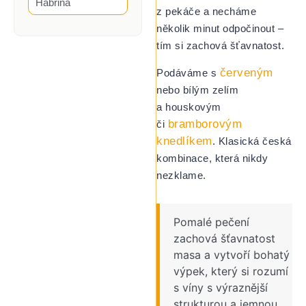
Habřina
z pekáče a necháme
několik minut odpočinout –
tím si zachová šťavnatost.
červeným
Podáváme s
nebo bílým zelím
a houskovým
bramborovým
či
knedlíkem
. Klasická česká
kombinace, která nikdy
nezklame.
Pomalé pečení
zachová šťavnatost
masa a vytvoří bohatý
výpek, který si rozumí
s víny s výraznější
strukturou a jemnou