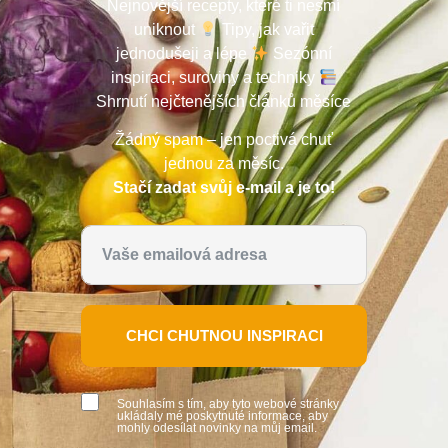
Nejnovější recepty, které ti nesmí
uniknout
Tipy, jak vařit
jednodušeji a lépe
Sezónní
inspiraci, suroviny a techniky
Shrnutí nejčtenějších článků měsíce
Žádný spam – jen poctivá chuť
jednou za měsíc.
Stačí zadat svůj e-mail a je to!
CHCI CHUTNOU INSPIRACI
Souhlasím s tím, aby tyto webové stránky
ukládaly mé poskytnuté informace, aby
mohly odesílat novinky na můj email.