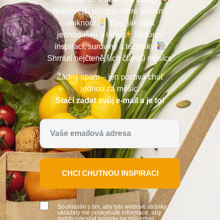
Nejnovější recepty, které ti nesmí
uniknout
Tipy, jak vařit
jednodušeji a lépe
Sezónní
inspiraci, suroviny a techniky
Shrnutí nejčtenějších článků měsíce
Žádný spam – jen poctivá chuť
jednou za měsíc.
Stačí zadat svůj e-mail a je to!
CHCI CHUTNOU INSPIRACI
Souhlasím s tím, aby tyto webové stránky
ukládaly mé poskytnuté informace, aby
mohly odesílat novinky na můj email.