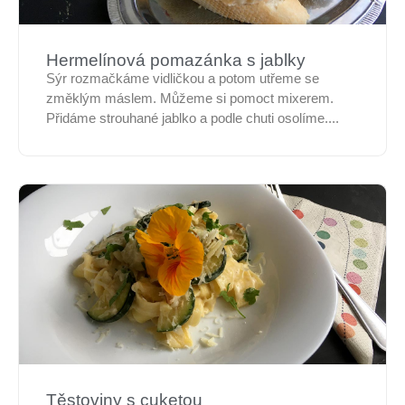
Hermelínová pomazánka s jablky
Sýr rozmačkáme vidličkou a potom utřeme se
změklým máslem. Můžeme si pomoct mixerem.
Přidáme strouhané jablko a podle chuti osolíme....
Těstoviny s cuketou