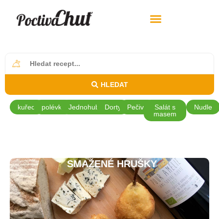
HLEDAT
kuřecí
polévky
Jednohubky
Dorty
Pečivo
Salát s
Nudle
masem
SMAŽENÉ HRUŠKY