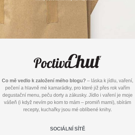
Co mě vedlo k založení mého blogu?
– láska k jídlu, vaření,
pečení a hlavně mé kamarádky, pro které již přes rok vařím
degustační menu, peču dorty a zákusky. Jídlo i vaření je moje
vášeň (i když nevím po kom to mám – promiň mami), sbírám
recepty, kuchařky jsou mé oblíbené knihy.
SOCIÁLNÍ SÍTĚ