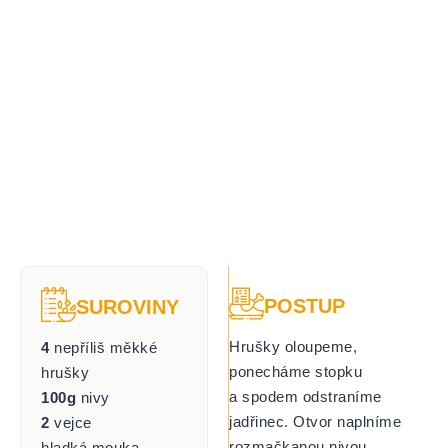
POSTUP
SUROVINY
Hrušky oloupeme,
4
nepříliš měkké
ponecháme stopku
hrušky
a spodem odstraníme
100g
nivy
jadřinec. Otvor naplníme
2
vejce
rozmačkanou nivou.
hladká mouka