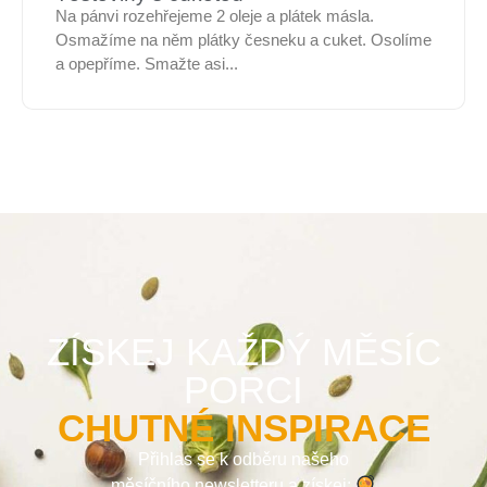
Na pánvi rozehřejeme 2 oleje a plátek másla.
Osmažíme na něm plátky česneku a cuket. Osolíme
a opepříme. Smažte asi...
ZÍSKEJ KAŽDÝ MĚSÍC
PORCI
CHUTNÉ INSPIRACE
Přihlas se k odběru našeho
měsíčního newsletteru a získej: