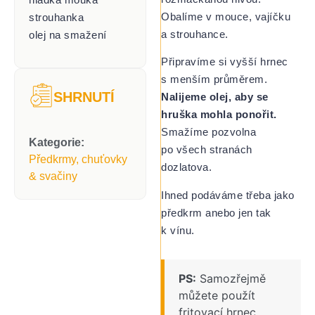
Obalíme v mouce, vajíčku
strouhanka
a strouhance.
olej na smažení
Připravíme si vyšší hrnec
s menším průměrem.
SHRNUTÍ
Nalijeme olej, aby se
hruška mohla ponořit.
Smažíme pozvolna
Kategorie:
po všech stranách
Předkrmy, chuťovky
dozlatova.
& svačiny
Ihned podáváme třeba jako
předkrm anebo jen tak
k vínu.
PS:
Samozřejmě
můžete použít
fritovací hrnec.