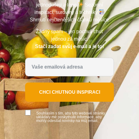
jednodušeji a lépe
Sezónní
inspiraci, suroviny a techniky
Shrnutí nejčtenějších článků měsíce
Žádný spam – jen poctivá chuť
jednou za měsíc.
Stačí zadat svůj e-mail a je to!
CHCI CHUTNOU INSPIRACI
Souhlasím s tím, aby tyto webové stránky
ukládaly mé poskytnuté informace, aby
mohly odesílat novinky na můj email.