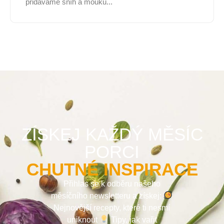
přidáváme sníh a mouku...
ZÍSKEJ KAŽDÝ MĚSÍC
PORCI
CHUTNÉ INSPIRACE
Přihlas se k odběru našeho
měsíčního newsletteru a získej:
Nejnovější recepty, které ti nesmí
uniknout
Tipy, jak vařit