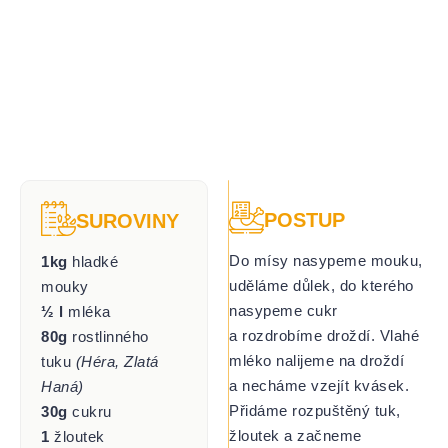
POSTUP
SUROVINY
Do mísy nasypeme mouku,
1kg
hladké
uděláme důlek, do kterého
mouky
nasypeme cukr
½ l
mléka
a rozdrobíme droždí. Vlahé
80g
rostlinného
mléko nalijeme na droždí
tuku
(Héra, Zlatá
a necháme vzejít kvásek.
Haná)
Přidáme rozpuštěný tuk,
30g
cukru
žloutek a začneme
1
žloutek