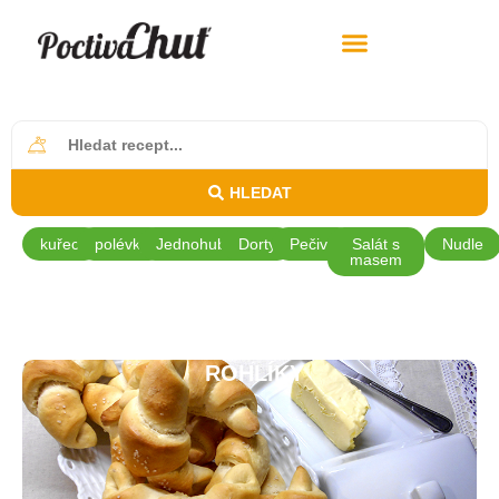
HLEDAT
kuřecí
polévky
Jednohubky
Dorty
Pečivo
Salát s
Nudle
masem
ROHLÍKY