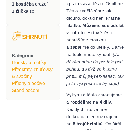
zpracovávat těsto. Osolíme.
1 kostička
droždí
Těsto zaděláváme tak
1 lžička
soli
dlouho, dokud není krásně
hladké.
Můžeme vše udělat
v robotu
. Hotové těsto
SHRNUTÍ
poprášíme moukou
a zabalíme do utěrky. Dáme
na teplé místo kynout.
(Já
Kategorie:
dávám mísu do postele pod
Housky a rohlíky
peřinu, a když se k tomu
Předkrmy, chuťovky
přitulí můj pejsek-naháč, tak
& svačiny
je to vykynuté co by dup.)
Přílohy a pečivo
Slané pečení
Vykynuté těsto zpracujeme
a
rozdělíme na 4 díly
.
Každý díl rozválíme
do kruhu a ten rozkrájíme
na
8 trojúhelníků
. Od širší