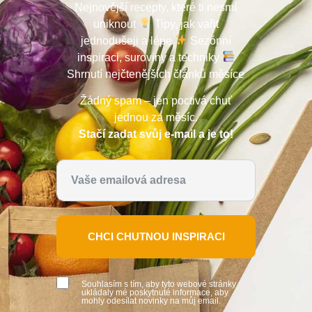
Nejnovější recepty, které ti nesmí
uniknout
Tipy, jak vařit
jednodušeji a lépe
Sezónní
inspiraci, suroviny a techniky
Shrnutí nejčtenějších článků měsíce
Žádný spam – jen poctivá chuť
jednou za měsíc.
Stačí zadat svůj e-mail a je to!
CHCI CHUTNOU INSPIRACI
Souhlasím s tím, aby tyto webové stránky
ukládaly mé poskytnuté informace, aby
mohly odesílat novinky na můj email.