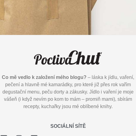
Co mě vedlo k založení mého blogu?
– láska k jídlu, vaření,
pečení a hlavně mé kamarádky, pro které již přes rok vařím
degustační menu, peču dorty a zákusky. Jídlo i vaření je moje
vášeň (i když nevím po kom to mám – promiň mami), sbírám
recepty, kuchařky jsou mé oblíbené knihy.
SOCIÁLNÍ SÍTĚ