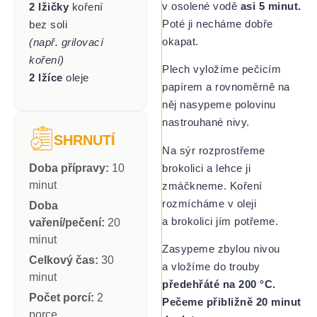
v osolené vodě
asi 5 minut.
2 lžičky
koření
Poté ji necháme dobře
bez soli
okapat.
(např. grilovací
koření)
Plech vyložíme pečicím
2 lžíce
oleje
papírem a rovnoměrně na
něj nasypeme polovinu
nastrouhané nivy.
SHRNUTÍ
Na sýr rozprostřeme
brokolici a lehce ji
Doba přípravy:
10
minut
zmáčkneme. Koření
rozmícháme v oleji
Doba
a brokolici jím potřeme.
vaření/pečení:
20
minut
Zasypeme zbylou nivou
Celkový čas:
30
a vložíme do trouby
minut
předehřáté na 200 °C.
Počet porcí:
2
Pečeme přibližně 20 minut
porce