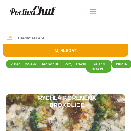
HLEDAT
kuřecí
polévky
Jednohubky
Dorty
Pečivo
Salát s
Nudle
masem
RYCHLÁ KOŘENĚNÁ
BROKOLICE