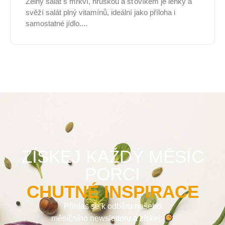
Zelný salát s mrkví, hruškou a šťovíkem je lehký a
svěží salát plný vitamínů, ideální jako příloha i
samostatné jídlo....
ZÍSKEJ KAŽDÝ MĚSÍC
PORCI
CHUTNÉ INSPIRACE
Přihlas se k odběru našeho
měsíčního newsletteru a získej: