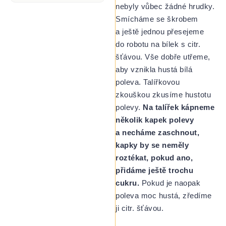
nebyly vůbec žádné hrudky.
Smícháme se škrobem
a ještě jednou přesejeme
do robotu na bílek s citr.
šťávou. Vše dobře utřeme,
aby vznikla hustá bílá
poleva. Talířkovou
zkouškou zkusíme hustotu
polevy.
Na talířek kápneme
několik kapek polevy
a necháme zaschnout,
kapky by se neměly
roztékat, pokud ano,
přidáme ještě trochu
cukru.
Pokud je naopak
poleva moc hustá, zředíme
ji citr. šťávou.