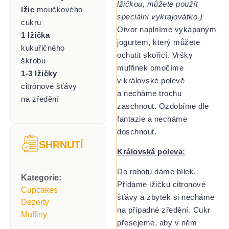
lžičkou, můžete použít
lžic
moučkového
speciální vykrajovátko.)
cukru
Otvor naplníme vykapaným
1 lžička
jogurtem, který můžete
kukuřičného
ochutit skořicí. Vršky
škrobu
muffinek omočíme
1-3 lžičky
v královské polevě
citrónové šťávy
a necháme trochu
na zředění
zaschnout. Ozdobíme dle
fantazie a necháme
doschnout.
SHRNUTÍ
Královská poleva:
Do robotu dáme bílek.
Kategorie:
Přidáme lžičku citronové
Cupcakes
šťávy a zbytek si necháme
Dezerty
na případné zředění. Cukr
Muffiny
přesejeme, aby v něm