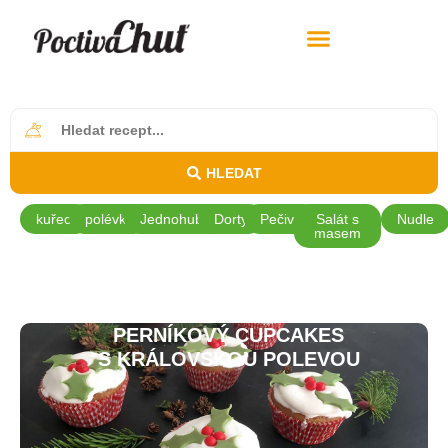
HLEDAT
kuřecí
polévky
Jednohubky
Dorty
Pečivo
Salát s
Nudle
masem
PERNÍKOVÝ CUPCAKES
S KRÁLOVSKOU POLEVOU