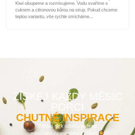
Kiwi oloupeme a rozmixujeme. Vodu svaříme s
cukrem a citronovou kůrou na sirup. Pokud chceme
teplou variantu, vše rychle smícháme...
ZÍSKEJ KAŽDÝ MĚSÍC
PORCI
CHUTNÉ INSPIRACE
Přihlas se k odběru našeho
měsíčního newsletteru a získej: