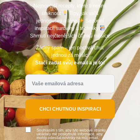
Nejnovější recepty, které ti nesmí
uniknout
Tipy, jak vařit
jednodušeji a lépe
Sezónní
inspiraci, suroviny a techniky
Shrnutí nejčtenějších článků měsíce
Žádný spam – jen poctivá chuť
jednou za měsíc.
Stačí zadat svůj e-mail a je to!
CHCI CHUTNOU INSPIRACI
Souhlasím s tím, aby tyto webové stránky
ukládaly mé poskytnuté informace, aby
mohly odesílat novinky na můj email.