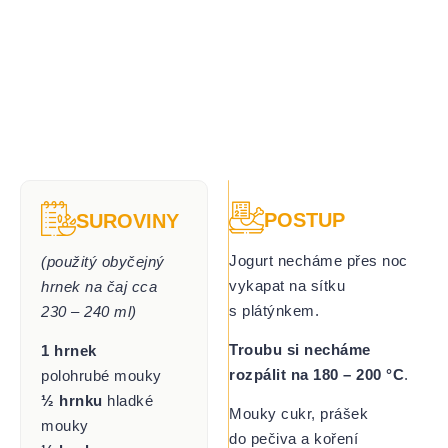
POSTUP
SUROVINY
Jogurt necháme přes noc
(použitý obyčejný
vykapat na sítku
hrnek na čaj cca
s plátýnkem.
230 – 240 ml)
Troubu si necháme
1 hrnek
rozpálit na 180 – 200 °C
.
polohrubé mouky
½ hrnku
hladké
Mouky cukr, prášek
mouky
do pečiva a koření