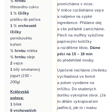
½ hrnku
promícháme v míse.
třtinového cukru
V mléce rozšleháme vejce
1 ½ lžičky
a nalijeme na sypké
prášku do pečiva
ingredience. Přidáme olej
1 ½ vrchovaté
a vše pořádně zamícháme.
lžičky
Plech na muffiny vyložíme
perníkového
papírovými košíčky
koření
a rozdělíme těsto.
Dáme
½ hrnku
mléka
péci na 15 – 18 min
½ hrnku
oleje
do předehřáté trouby.
2
vejce
1
bílý smetanový
Upečené necháme chvilinku
jogurt
(150 –
vychladnout ve formě
200g)
a potom vyndáme na
mřížku. Do studených
Královská
dortíku vykrojíme otvor.
(Já
poleva:
to dělám vykrajovačem
1
bílek
jadřinců, jde to i malou
6 vrchovatých