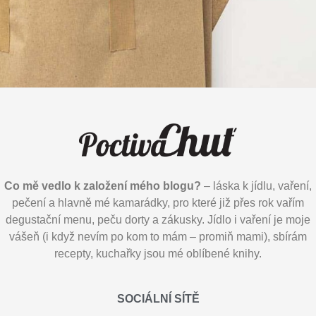
Co mě vedlo k založení mého blogu?
– láska k jídlu, vaření,
pečení a hlavně mé kamarádky, pro které již přes rok vařím
degustační menu, peču dorty a zákusky. Jídlo i vaření je moje
vášeň (i když nevím po kom to mám – promiň mami), sbírám
recepty, kuchařky jsou mé oblíbené knihy.
SOCIÁLNÍ SÍTĚ