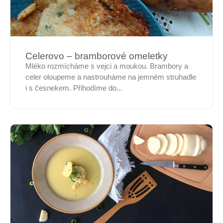
Celerovo – bramborové omeletky
Mléko rozmícháme s vejci a moukou. Brambory a
celer oloupeme a nastrouháme na jemném struhadle
i s česnekem. Přihodíme do...