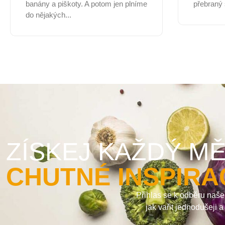
banány a piškoty. A potom jen plníme
přebraný 
do nějakých...
ZÍSKEJ KAŽDÝ MĚ
CHUTNÉ INSPIRA
Přihlas se k odběru naše
jak vařit jednodušeji 