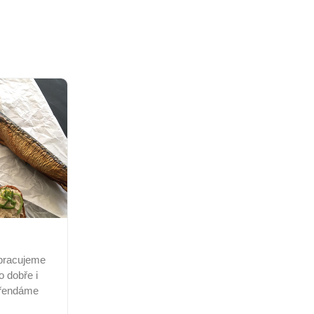
pracujeme
o dobře i
přendáme