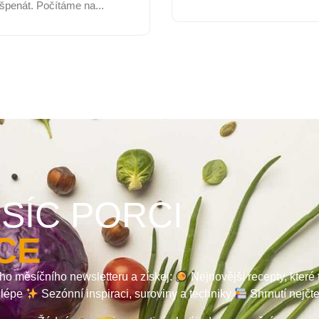
špenát. Počítáme na...
SÍC PORCI
CE
ho měsíčního newsletteru a získej:
Nejnovější recepty, které
a lépe
Sezónní inspiraci, suroviny a techniky
Shrnutí nejčt