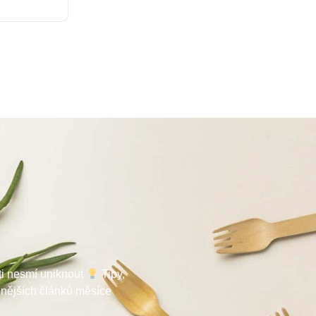
 ti nesmí uniknout
Tipy,
enějších článků měsíce