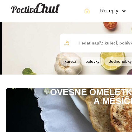
Recepty
kuřecí
polévky
Jednohubky
OVESNÉ OMELETK
A MĚSÍ