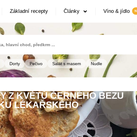
Základní recepty
Články
Víno & jídlo
Dorty
Pečivo
Salát s masem
Nudle
Y Z KVĚTŮ ČERNÉHO BEZU
ČKU LÉKAŘSKÉHO