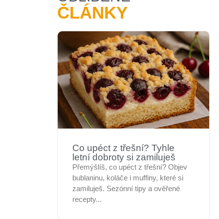
ČLÁNKY
Co upéct z třešní? Tyhle
letní dobroty si zamiluješ
Přemýšlíš, co upéct z třešní? Objev
bublaninu, koláče i muffiny, které si
zamiluješ. Sezónní tipy a ověřené
recepty...