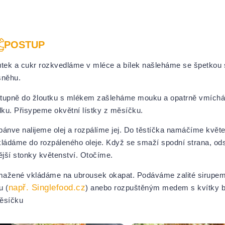
POSTUP
utek a cukr rozkvedláme v mléce a bílek našleháme se špetkou s
sněhu.
tupně do žloutku s mlékem zašleháme mouku a opatrně vmích
ílku. Přisypeme okvětní lístky z měsíčku.
pánve nalijeme olej a rozpálíme jej. Do těstíčka namáčíme květ
kládáme do rozpáleného oleje. Když se smaží spodní strana, od
nější stonky květenství. Otočíme.
ažené vkládáme na ubrousek okapat. Podáváme zalité sirupem
např. Singlefood.cz
u (
) anebo rozpuštěným medem s kvítky 
ěsíčku