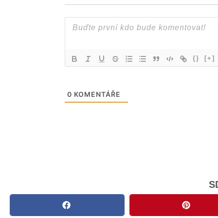
{}
[+]
0
KOMENTÁŘE
S