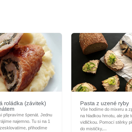
 roládka (závitek)
Pasta z uzené ryby
nátem
Vše hodíme do mixeru a z
si připravíme špenát. Jednu
na hladkou hmotu, ale jde t
krájíme najemno. Tu si na 1
vidličkou. Pomocí stěrky 
u zesklovatíme, přihodíme
do mističky,...