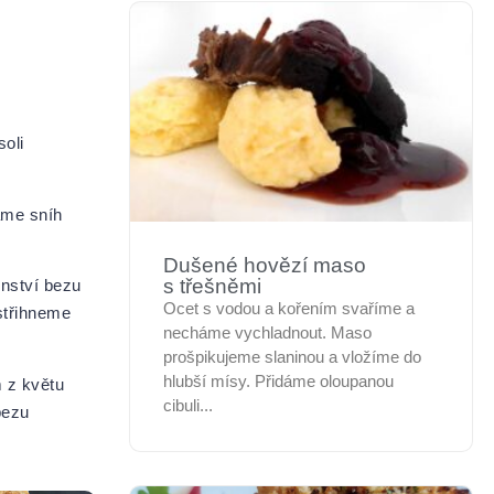
oli
áme sníh
Dušené hovězí maso
s třešněmi
enství bezu
Ocet s vodou a kořením svaříme a
střihneme
necháme vychladnout. Maso
prošpikujeme slaninou a vložíme do
hlubší mísy. Přidáme oloupanou
 z květu
cibuli...
bezu