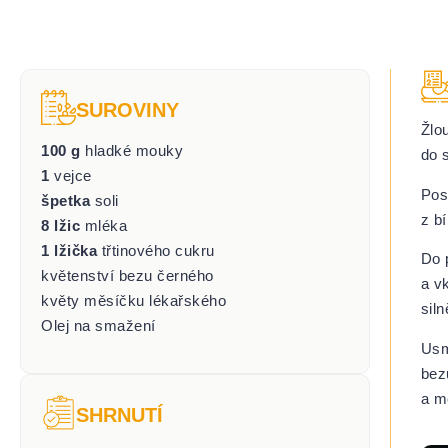
SUROVINY
Žlo
100 g
hladké mouky
do 
1
vejce
Pos
špetka
soli
z b
8 lžic
mléka
1 lžička
třtinového cukru
Do 
květenství bezu černého
a v
květy měsíčku lékařského
sil
Olej na smažení
Usm
bez
a m
SHRNUTÍ