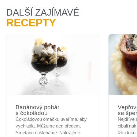
DALŠÍ ZAJÍMAVÉ
RECEPTY
Banánový pohár
Vepřová
s čokoládou
se špe
Čokoládovou omáčku uvaříme, aby
Nejdříve 
vychladla. Můžeme den předem.
cibuli na
Smetanu našleháme. Nakrájíme
lžíci tuk