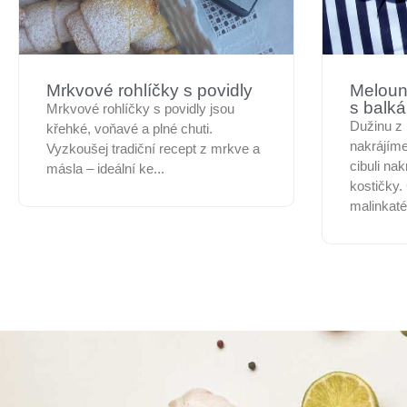
Mrkvové rohlíčky s povidly
Meloun
s balk
Mrkvové rohlíčky s povidly jsou
Dužinu z
křehké, voňavé a plné chuti.
nakrájíme
Vyzkoušej tradiční recept z mrkve a
cibuli na
másla – ideální ke...
kostičky.
malinkaté.