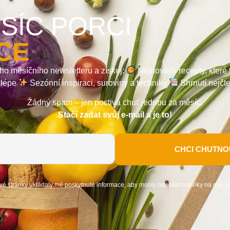
SÍC PORCI
CE
ho měsíčního newsletteru a získej:
Nejnovější recepty, které
a lépe
Sezónní inspiraci, suroviny a techniky
Shrnutí nejčt
Žádný spam – jen poctivá chuť jednou za měsíc.
Stačí zadat svůj e-mail a je to!
CHCI CHUTNOU
vé stránky ukládaly mé poskytnuté informace, aby mohly odesílat novinky na můj e