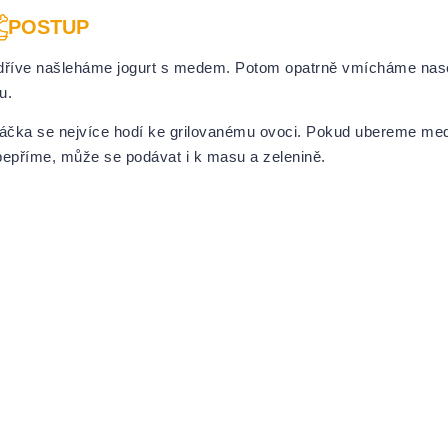
POSTUP
dříve našleháme jogurt s medem. Potom opatrně vmícháme na
u.
čka se nejvíce hodí ke grilovanému ovoci. Pokud ubereme med
pepříme, může se podávat i k masu a zelenině.