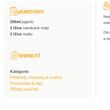
SUROVINY
Nej
250ml
jogurtu
mát
2 lžíce
nasekané máty
Omá
3 lžíce
medu
a o
SHRNUTÍ
Kategorie:
Předkrmy, chuťovky & svačiny
Pomazánky & dipy
Přílohy a pečivo