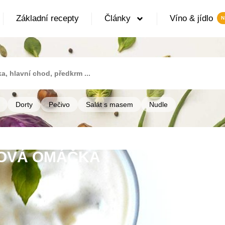
Základní recepty
Články
Víno & jídlo
Dorty
Pečivo
Salát s masem
Nudle
OVÁ OMÁČKA