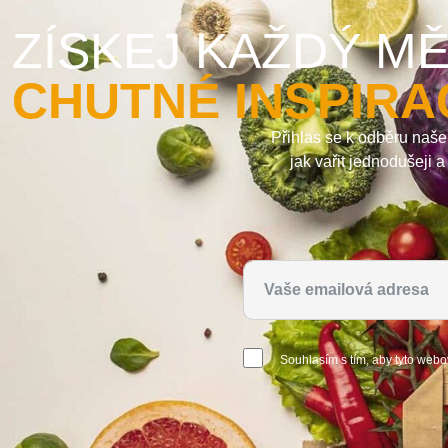
ZÍSKEJ KAŽDÝ MĚ
CHUTNÉ INSPIRA
Přihlas se k odběru naše
jak vařit jednodušeji 
Souhlasím s tím, aby tyto webo