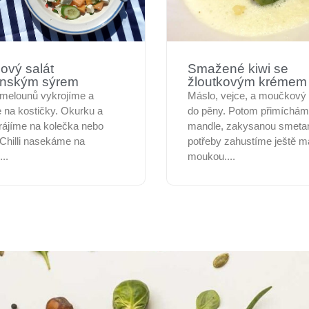
ový salát
Smažené kiwi se
ánským sýrem
žloutkovým krémem
 melounů vykrojíme a
Máslo, vejce, a moučkový
 na kostičky. Okurku a
do pěny. Potom přimíchám
krájíme na kolečka nebo
mandle, zakysanou smetan
 Chilli nasekáme na
potřeby zahustíme ještě 
..
moukou....