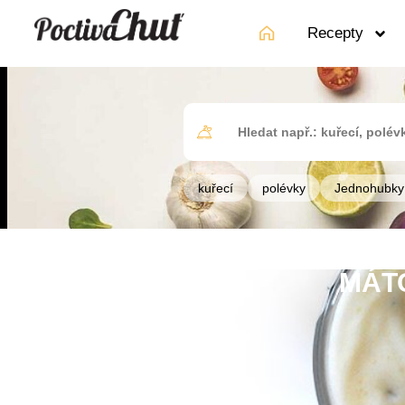
Recepty
kuřecí
polévky
Jednohubky
MÁT