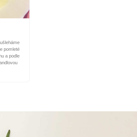
 ušleháme
e pomleté
u a podle
mandlovou