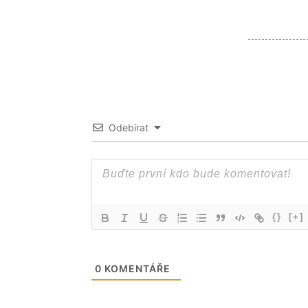
Odebírat
{}
[+]
0
KOMENTÁŘE