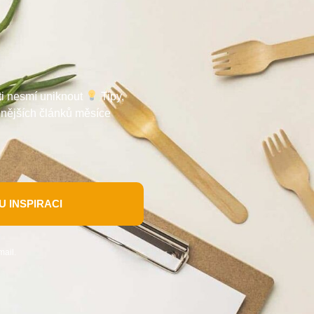
 ti nesmí uniknout
Tipy,
enějších článků měsíce
 INSPIRACI
mail.