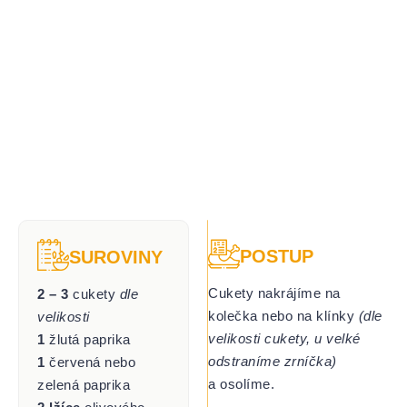
POSTUP
SUROVINY
Cukety nakrájíme na
2 – 3
cukety
dle
kolečka nebo na klínky
(dle
velikosti
velikosti cukety, u velké
1
žlutá paprika
odstraníme zrníčka)
1
červená nebo
a osolíme.
zelená paprika