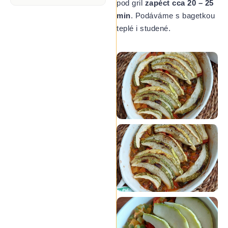
pod gril
zapéct cca 20 – 25
min
. Podáváme s bagetkou
teplé i studené.