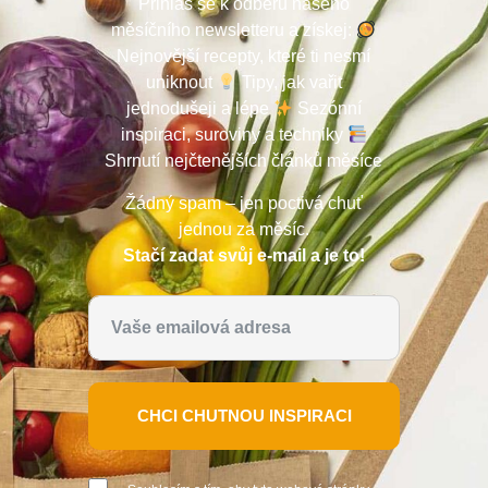
Přihlas se k odběru našeho
měsíčního newsletteru a získej:
Nejnovější recepty, které ti nesmí
uniknout
Tipy, jak vařit
jednodušeji a lépe
Sezónní
inspiraci, suroviny a techniky
Shrnutí nejčtenějších článků měsíce
Žádný spam – jen poctivá chuť
jednou za měsíc.
Stačí zadat svůj e-mail a je to!
CHCI CHUTNOU INSPIRACI