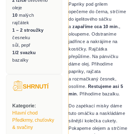
2 lžíce
olivového
Papriky pod grilem
oleje
opečeme do černa, strčíme
10
malých
do igelitového sáčku
rajčátek
a
zapaříme cca 10 min
.,
1 – 2 stroužky
oloupeme. Odstraníme
česneku
jadřince a nakrájíme na
sůl, pepř
kostičky. Rajčátka
1/2 svazku
přepůlíme. Na pánvičku
bazalky
dáme olej. Přihodíme
papriky, rajčata
a rozmačkaný česnek,
SHRNUTÍ
osolíme.
Restujeme asi 5
min
. Přihodíme bazalku.
Do zapékací misky dáme
Kategorie:
Hlavní chod
tuto omáčku a naskládáme
Předkrmy, chuťovky
silnější kolečka cukety.
& svačiny
Pokapeme olejem a strčíme