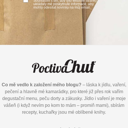
Souhlasím s tím, aby tyto webové stránky
ukládaly mé poskytnuté informace, aby
mohly odesílat novinky na můj email.
Co mě vedlo k založení mého blogu?
– láska k jídlu, vaření,
pečení a hlavně mé kamarádky, pro které již přes rok vařím
degustační menu, peču dorty a zákusky. Jídlo i vaření je moje
vášeň (i když nevím po kom to mám – promiň mami), sbírám
recepty, kuchařky jsou mé oblíbené knihy.