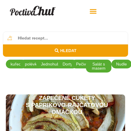
HLEDAT
kuřecí
polévky
Jednohubky
Dorty
Pečivo
Salát s
Nudle
masem
ZAPEČENÉ CUKETY
S PAPRIKOVO-RAJČATOVOU
OMÁČKOU