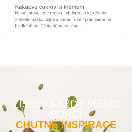
Kakaové cukroví s krémem
Na vál prosejeme mouku, přidáme cukr, ořechy,
změklé máslo, vejce a kakao. Vše zpracujeme na
hladké těsto. Těsto dáme nejlépe...
ZÍSKEJ KAŽDÝ MĚSÍC
PORCI
CHUTNÉ INSPIRACE