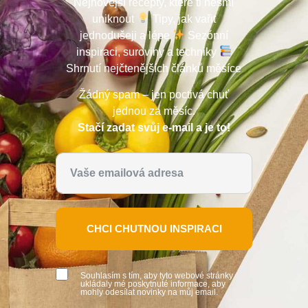
Nejnovější recepty, které ti nesmí
uniknout
Tipy, jak vařit
jednodušeji a lépe
Sezónní
inspiraci, suroviny a techniky
Shrnutí nejčtenějších článků měsíce
Žádný spam – jen poctivá chuť
jednou za měsíc.
Stačí zadat svůj e-mail a je to!
CHCI CHUTNOU INSPIRACI
Souhlasím s tím, aby tyto webové stránky
ukládaly mé poskytnuté informace, aby
mohly odesílat novinky na můj email.