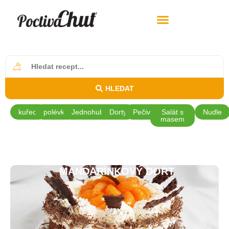
HLEDAT
kuřecí
polévky
Jednohubky
Dorty
Pečivo
Salát s
Nudle
masem
MANDARINKOVÝ DORT