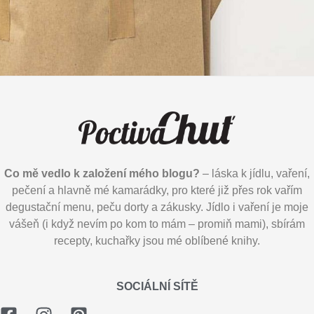
Co mě vedlo k založení mého blogu?
– láska k jídlu, vaření,
pečení a hlavně mé kamarádky, pro které již přes rok vařím
degustační menu, peču dorty a zákusky. Jídlo i vaření je moje
vášeň (i když nevím po kom to mám – promiň mami), sbírám
recepty, kuchařky jsou mé oblíbené knihy.
SOCIÁLNÍ SÍTĚ