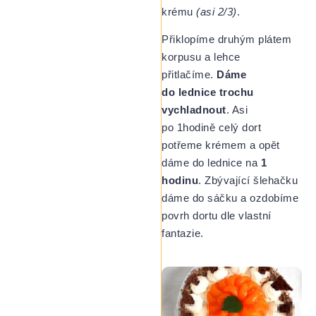
krému
(asi 2/3)
.
Přiklopíme druhým plátem
korpusu a lehce
přitlačíme.
Dáme
do lednice trochu
vychladnout
. Asi
po 1hodině celý dort
potřeme krémem a opět
dáme do lednice na
1
hodinu
. Zbývající šlehačku
dáme do sáčku a ozdobíme
povrh dortu dle vlastní
fantazie.