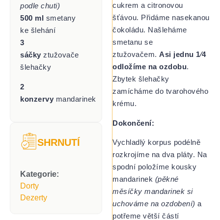
cukrem a citronovou
podle chuti)
šťávou. Přidáme nasekanou
500 ml
smetany
čokoládu. Našleháme
ke šlehání
smetanu se
3
ztužovačem.
Asi jednu 1⁄4
sáčky
ztužovače
odložíme na ozdobu
.
šlehačky
Zbytek šlehačky
2
zamícháme do tvarohového
konzervy
mandarinek
krému.
Dokončení:
SHRNUTÍ
Vychladlý korpus podélně
rozkrojíme na dva pláty. Na
spodní položíme kousky
Kategorie:
mandarinek
(pěkné
Dorty
měsíčky mandarinek si
Dezerty
uchováme na ozdobení)
a
potřeme větší částí