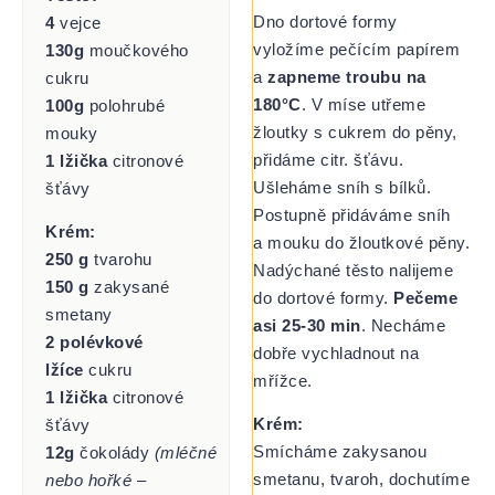
Dno dortové formy
4
vejce
vyložíme pečícím papírem
130g
moučkového
a
zapneme troubu na
cukru
180°C
. V míse utřeme
100g
polohrubé
žloutky s cukrem do pěny,
mouky
přidáme citr. šťávu.
1 lžička
citronové
Ušleháme sníh s bílků.
šťávy
Postupně přidáváme sníh
Krém:
a mouku do žloutkové pěny.
250 g
tvarohu
Nadýchané těsto nalijeme
150 g
zakysané
do dortové formy.
Pečeme
smetany
asi 25-30 min
. Necháme
2 polévkové
dobře vychladnout na
lžíce
cukru
mřížce.
1 lžička
citronové
Krém:
šťávy
Smícháme zakysanou
12g
čokolády
(mléčné
smetanu, tvaroh, dochutíme
nebo hořké –