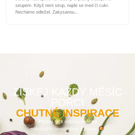
sirupem. Když není sirup, najde se med či cukr.
Necháme odležet. Zakysanou...
ZÍSKEJ KAŽDÝ MĚSÍC
PORCI
CHUTNÉ INSPIRACE
Přihlas se k odběru našeho
měsíčního newsletteru a získej: