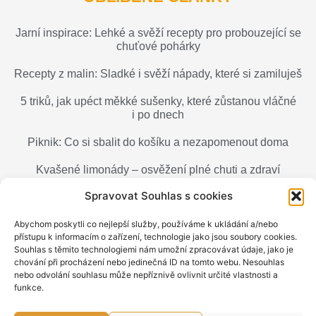
Jarní inspirace: Lehké a svěží recepty pro probouzející se
chuťové pohárky
Recepty z malin: Sladké i svěží nápady, které si zamiluješ
5 triků, jak upéct měkké sušenky, které zůstanou vláčné
i po dnech
Piknik: Co si sbalit do košíku a nezapomenout doma
Kvašené limonády – osvěžení plné chuti a zdraví
Spravovat Souhlas s cookies
Chřest: delikatesa, kterou si zamiluješ (i když jsi ho ještě
nikdy nezkusil)
Abychom poskytli co nejlepší služby, používáme k ukládání a/nebo
přístupu k informacím o zařízení, technologie jako jsou soubory cookies.
Souhlas s těmito technologiemi nám umožní zpracovávat údaje, jako je
chování při procházení nebo jedinečná ID na tomto webu. Nesouhlas
nebo odvolání souhlasu může nepříznivě ovlivnit určité vlastnosti a
funkce.
© 2017-2026
poctivachut.cz
– All rights reserved