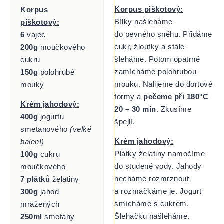
Korpus piškotový:
Korpus
Bílky našleháme
piškotový:
do pevného sněhu. Přidáme
6
vajec
cukr, žloutky a stále
200g
moučkového
šleháme. Potom opatrně
cukru
zamícháme polohrubou
150g
polohrubé
mouku. Nalijeme do dortové
mouky
formy a
pečeme při 180°C
Krém jahodový:
20 – 30 min
. Zkusíme
400g
jogurtu
špejlí.
smetanového
(velké
Krém jahodový:
balení)
Plátky želatiny namočíme
100g
cukru
do studené vody. Jahody
moučkového
necháme rozmrznout
7 plátků
želatiny
a rozmačkáme je. Jogurt
300g
jahod
smícháme s cukrem.
mražených
Šlehačku našleháme.
250ml
smetany