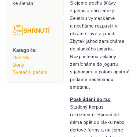
Slejeme trochu šťávy
ke šlehání
z jahod a ohřejeme jí.
Želatinu vymačkáme
a necháme rozpustit v
SHRNUTÍ
ohřáté šťávě z jahod.
Zbytek jahod zamícháme
do sladkého jogurtu.
Kategorie:
Rozpuštěnou želatiny
Dezerty
zamícháme do jogurtu
Dorty
s jahodami a potom opatrně
Sváteční pečení
přidáme našlehanou
smetanu.
Poskládání dortu:
Studený korpus
rozřízneme. Spodní díl
dáme opět do rávku nebo
dortové formy a nalijeme