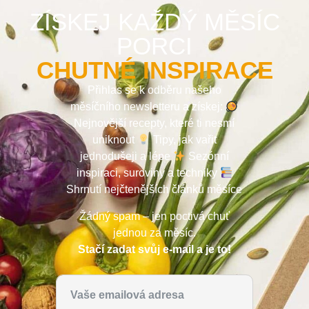
ZÍSKEJ KAŽDÝ MĚSÍC
PORCI
CHUTNÉ INSPIRACE
Přihlas se k odběru našeho
měsíčního newsletteru a získej:
Nejnovější recepty, které ti nesmí
uniknout
Tipy, jak vařit
jednodušeji a lépe
Sezónní
inspiraci, suroviny a techniky
Shrnutí nejčtenějších článků měsíce
Žádný spam – jen poctivá chuť
jednou za měsíc.
Stačí zadat svůj e-mail a je to!