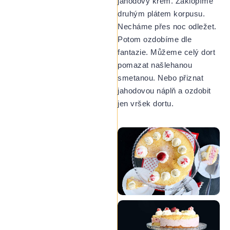
jahodový krém. Zaklopíme
druhým plátem korpusu.
Necháme přes noc odležet.
Potom ozdobíme dle
fantazie. Můžeme celý dort
pomazat našlehanou
smetanou. Nebo přiznat
jahodovou náplň a ozdobit
jen vršek dortu.