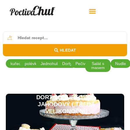
HLEDAT
kuřecí
polévky
Jednohubky
Dorty
Pečivo
Salát s
Nudle
masem
DORT JOGURTOVO –
JAHODOVÝ ( TŘEBA
VELIKONOČNÍ)