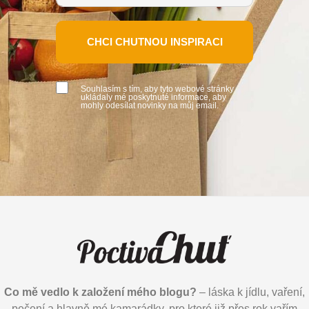
CHCI CHUTNOU INSPIRACI
Souhlasím s tím, aby tyto webové stránky
ukládaly mé poskytnuté informace, aby
mohly odesílat novinky na můj email.
Co mě vedlo k založení mého blogu?
– láska k jídlu, vaření,
pečení a hlavně mé kamarádky, pro které již přes rok vařím