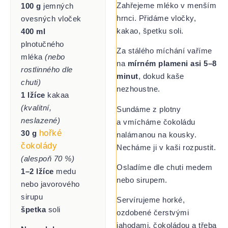
Zahřejeme mléko v menším
100 g
jemných
hrnci. Přidáme vločky,
ovesných vloček
kakao, špetku soli.
400 ml
plnotučného
Za stálého míchání vaříme
mléka
(nebo
na
mírném plameni asi 5–8
rostlinného dle
minut
, dokud kaše
chuti)
nezhoustne.
1 lžíce
kakaa
(kvalitní,
Sundáme z plotny
neslazené)
a vmícháme čokoládu
hořké
30 g
nalámanou na kousky.
čokolády
Necháme ji v kaši rozpustit.
(alespoň 70 %)
Osladíme dle chuti medem
1–2 lžíce
medu
nebo sirupem.
nebo javorového
sirupu
Servírujeme horké,
špetka
soli
ozdobené čerstvými
jahodami, čokoládou a třeba