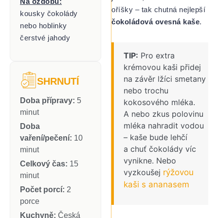
Na ozdobu:
oříšky – tak chutná nejlepší
kousky čokolády
čokoládová ovesná kaše
.
nebo hoblinky
čerstvé jahody
TIP:
Pro extra
krémovou kaši přidej
na závěr lžíci smetany
SHRNUTÍ
nebo trochu
Doba přípravy:
5
kokosového mléka.
minut
A nebo zkus polovinu
mléka nahradit vodou
Doba
– kaše bude lehčí
vaření/pečení:
10
a chuť čokolády víc
minut
vynikne. Nebo
Celkový čas:
15
vyzkoušej
rýžovou
minut
kaši s ananasem
Počet porcí:
2
porce
Kuchyně:
Česká