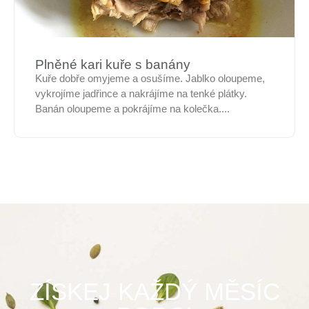
Plněné kari kuře s banány
Kuře dobře omyjeme a osušíme. Jablko oloupeme,
vykrojíme jadřince a nakrájíme na tenké plátky.
Banán oloupeme a pokrájíme na kolečka....
ZÍSKEJ KAŽDÝ MĚSÍC