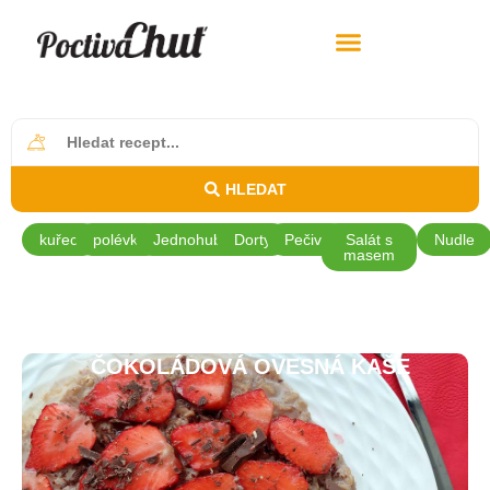
HLEDAT
kuřecí
polévky
Jednohubky
Dorty
Pečivo
Salát s
Nudle
masem
ČOKOLÁDOVÁ OVESNÁ KAŠE