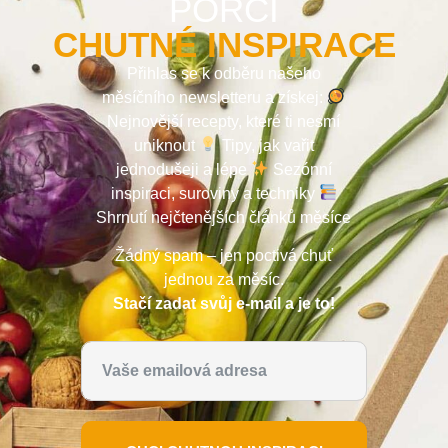
PORCI
CHUTNÉ INSPIRACE
Přihlas se k odběru našeho
měsíčního newsletteru a získej:
Nejnovější recepty, které ti nesmí
uniknout
Tipy, jak vařit
jednodušeji a lépe
Sezónní
inspiraci, suroviny a techniky
Shrnutí nejčtenějších článků měsíce
Žádný spam – jen poctivá chuť
jednou za měsíc.
Stačí zadat svůj e-mail a je to!