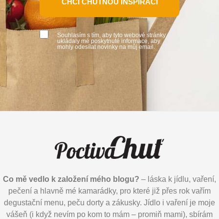
CHCI CHUTNOU INSPIRACI
Souhlasím s tím, aby tyto webové stránky
ukládaly mé poskytnuté informace, aby
mohly odesílat novinky na můj email.
Co mě vedlo k založení mého blogu?
– láska k jídlu, vaření,
pečení a hlavně mé kamarádky, pro které již přes rok vařím
degustační menu, peču dorty a zákusky. Jídlo i vaření je moje
vášeň (i když nevím po kom to mám – promiň mami), sbírám