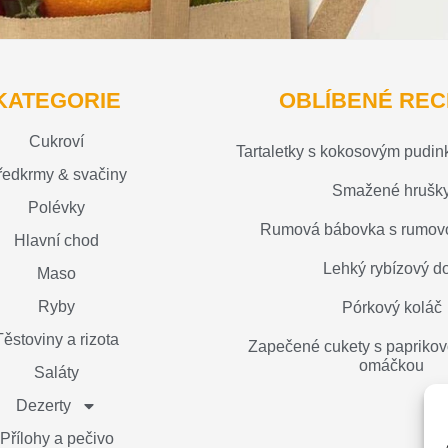
KATEGORIE
OBLÍBENÉ REC
Cukroví
Tartaletky s kokosovým pudi
ředkrmy & svačiny
Smažené hrušk
Polévky
Rumová bábovka s rumov
Hlavní chod
Lehký rybízový do
Maso
Ryby
Pórkový koláč
Těstoviny a rizota
Zapečené cukety s paprikov
omáčkou
Saláty
Dezerty
Přílohy a pečivo