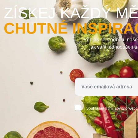
ZÍSKEJ KAŽDÝ MĚ
CHUTNÉ INSPIRA
Přihlas se k odběru naše
jak vařit jednodušeji 
Souhlasím s tím, aby tyto webo