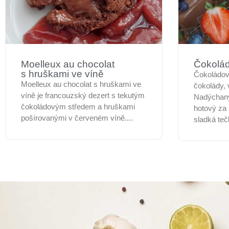
Moelleux au chocolat
Čokolá
s hruškami ve víně
Čokoládová
Moelleux au chocolat s hruškami ve
čokolády, 
víně je francouzský dezert s tekutým
Nadýchaný
čokoládovým středem a hruškami
hotový za 
pošírovanými v červeném víně....
sladká teč