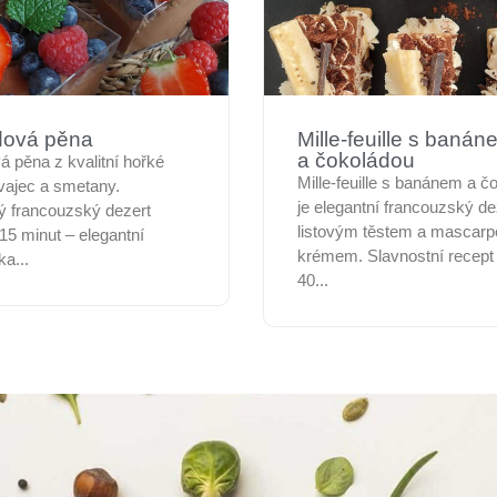
dová pěna
Mille-feuille s banán
a čokoládou
 pěna z kvalitní hořké
Mille-feuille s banánem a č
vajec a smetany.
je elegantní francouzský de
 francouzský dezert
listovým těstem a mascar
15 minut – elegantní
krémem. Slavnostní recept
ka...
40...