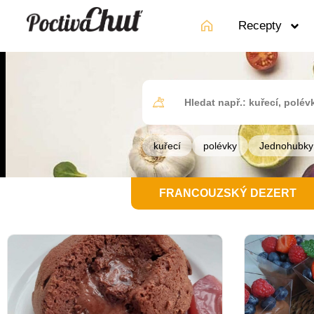
Recepty
kuřecí
polévky
Jednohubky
FRANCOUZSKÝ DEZERT