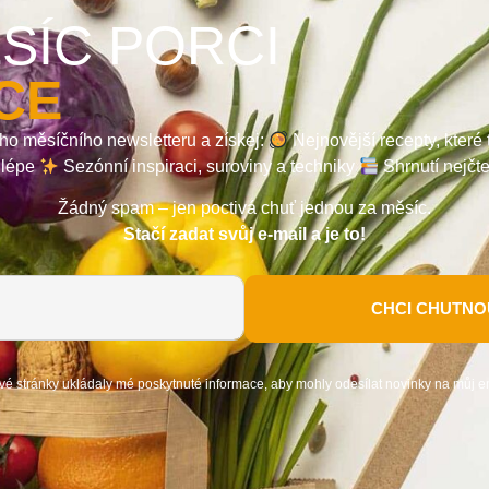
SÍC PORCI
CE
ho měsíčního newsletteru a získej:
Nejnovější recepty, které
a lépe
Sezónní inspiraci, suroviny a techniky
Shrnutí nejčt
Žádný spam – jen poctivá chuť jednou za měsíc.
Stačí zadat svůj e-mail a je to!
CHCI CHUTNOU
vé stránky ukládaly mé poskytnuté informace, aby mohly odesílat novinky na můj e