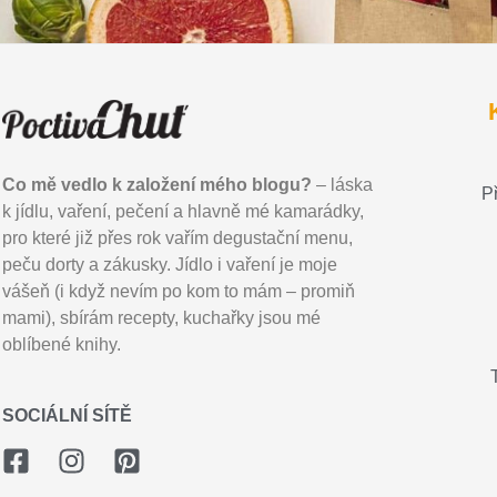
Co mě vedlo k založení mého blogu?
– láska
P
k jídlu, vaření, pečení a hlavně mé kamarádky,
pro které již přes rok vařím degustační menu,
peču dorty a zákusky. Jídlo i vaření je moje
vášeň (i když nevím po kom to mám – promiň
mami), sbírám recepty, kuchařky jsou mé
oblíbené knihy.
SOCIÁLNÍ SÍTĚ