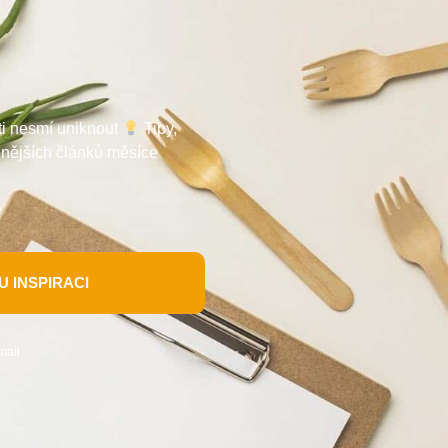
 ti nesmí uniknout
Tipy,
enějších článků měsíce
 INSPIRACI
mail.