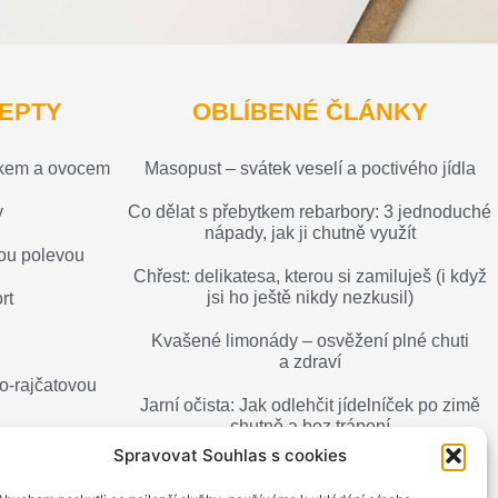
EPTY
OBLÍBENÉ ČLÁNKY
nkem a ovocem
Masopust – svátek veselí a poctivého jídla
y
Co dělat s přebytkem rebarbory: 3 jednoduché
nápady, jak ji chutně využít
ou polevou
Chřest: delikatesa, kterou si zamiluješ (i když
jsi ho ještě nikdy nezkusil)
rt
Kvašené limonády – osvěžení plné chuti
a zdraví
o-rajčatovou
Jarní očista: Jak odlehčit jídelníček po zimě
chutně a bez trápení
Spravovat Souhlas s cookies
Jak skladovat ovoce, aby vydrželo déle
(zejména sezónní plody jako jahody, maliny