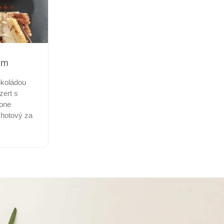
em
okoládou
zert s
pone
 hotový za