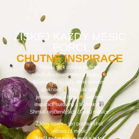
ZÍSKEJ KAŽDÝ MĚSÍC
PORCI
CHUTNÉ INSPIRACE
Přihlas se k odběru našeho
měsíčního newsletteru a získej:
Nejnovější recepty, které ti nesmí
uniknout
Tipy, jak vařit
jednodušeji a lépe
Sezónní
inspiraci, suroviny a techniky
Shrnutí nejčtenějších článků měsíce
Žádný spam – jen poctivá chuť
jednou za měsíc.
Stačí zadat svůj e-mail a je to!