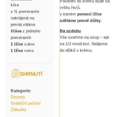
Poslední díl krému bude na
kůra
vršku řezů,
z
½
pomeranče
v kterém
pomocí lžíce
nakrájená na
uděláme jemné důlky
.
jemná vlákna
Na ozdobu
šťáva
z jednoho
Vše svaříme na sirup – tak
pomeranče
na 1/3 množství. Nalijeme
1 lžíce
cukru
do důlků v krému.
1 lžíce
rumu
SHRNUTÍ
Kategorie:
Dezerty
Sváteční pečení
Zákusky