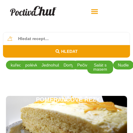
HLEDAT
kuřecí
polévky
Jednohubky
Dorty
Pečivo
Salát s
Nudle
masem
POMERANČOVÉ ŘEZY