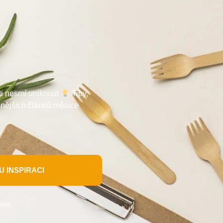
 ti nesmí uniknout
Tipy,
enějších článků měsíce
 INSPIRACI
mail.