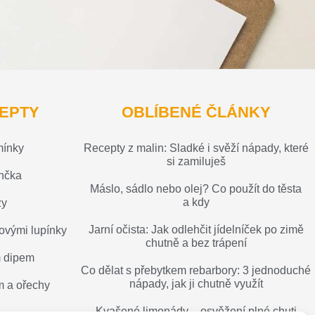
EPTY
OBLÍBENÉ ČLÁNKY
mínky
Recepty z malin: Sladké i svěží nápady, které
si zamiluješ
nčka
Máslo, sádlo nebo olej? Co použít do těsta
a kdy
zy
Jarní očista: Jak odlehčit jídelníček po zimě
ovými lupínky
chutně a bez trápení
m dipem
Co dělat s přebytkem rebarbory: 3 jednoduché
nápady, jak ji chutně využít
 a ořechy
Kvašené limonády – osvěžení plné chuti