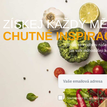
ZÍSKEJ KAŽDÝ MĚ
CHUTNÉ INSPIRA
Přihlas se k odběru naše
jak vařit jednodušeji 
Souhlasím s tím, aby tyto webo