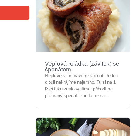
Vepřová roládka (závitek) se
špenátem
Nejdříve si připravíme špenát. Jednu
cibuli nakrájíme najemno. Tu si na 1
lžíci tuku zesklovatíme, přihodíme
přebraný špenát. Počítáme na...