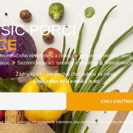
SÍC PORCI
CE
ho měsíčního newsletteru a získej:
Nejnovější recepty, které
a lépe
Sezónní inspiraci, suroviny a techniky
Shrnutí nejčt
Žádný spam – jen poctivá chuť jednou za měsíc.
Stačí zadat svůj e-mail a je to!
CHCI CHUTNOU
vé stránky ukládaly mé poskytnuté informace, aby mohly odesílat novinky na můj e