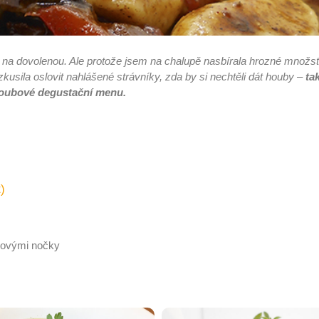
t na dovolenou. Ale protože jsem na chalupě nasbírala hrozné množst
kusila oslovit nahlášené strávníky, zda by si nechtěli dát houby –
ta
houbové degustační menu.
)
ovými nočky