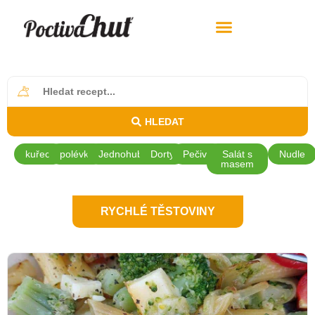
HLEDAT
kuřecí
polévky
Jednohubky
Dorty
Pečivo
Salát s
Nudle
masem
RYCHLÉ TĚSTOVINY