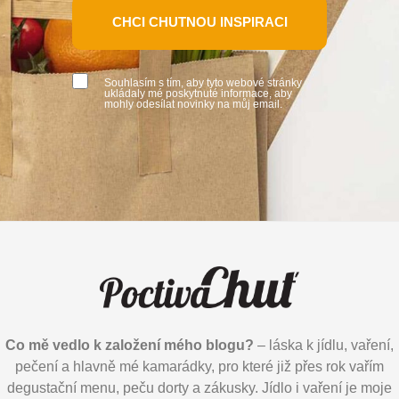
CHCI CHUTNOU INSPIRACI
Souhlasím s tím, aby tyto webové stránky
ukládaly mé poskytnuté informace, aby
mohly odesílat novinky na můj email.
Co mě vedlo k založení mého blogu?
– láska k jídlu, vaření,
pečení a hlavně mé kamarádky, pro které již přes rok vařím
degustační menu, peču dorty a zákusky. Jídlo i vaření je moje