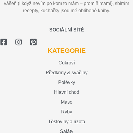
vášeň (i když nevím po kom to mám – promiň mami), sbírám
recepty, kuchařky jsou mé oblíbené knihy.
SOCIÁLNÍ SÍTĚ
KATEGORIE
Cukroví
Předkrmy & svačiny
Polévky
Hlavní chod
Maso
Ryby
Těstoviny a rizota
Saláty