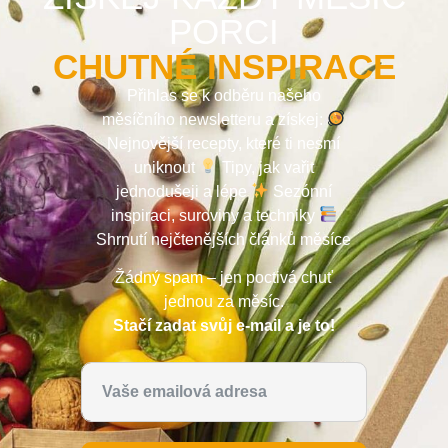
PORCI
CHUTNÉ INSPIRACE
Přihlas se k odběru našeho
měsíčního newsletteru a získej:
Nejnovější recepty, které ti nesmí
uniknout
Tipy, jak vařit
jednodušeji a lépe
Sezónní
inspiraci, suroviny a techniky
Shrnutí nejčtenějších článků měsíce
Žádný spam – jen poctivá chuť
jednou za měsíc.
Stačí zadat svůj e-mail a je to!