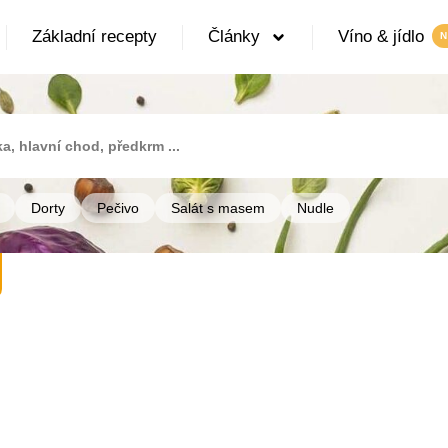
Základní recepty
Články
Víno & jídlo
Dorty
Pečivo
Salát s masem
Nudle