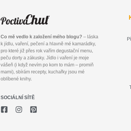
Co mě vedlo k založení mého blogu?
– láska
P
k jídlu, vaření, pečení a hlavně mé kamarádky,
pro které již přes rok vařím degustační menu,
peču dorty a zákusky. Jídlo i vaření je moje
vášeň (i když nevím po kom to mám – promiň
mami), sbírám recepty, kuchařky jsou mé
oblíbené knihy.
SOCIÁLNÍ SÍTĚ