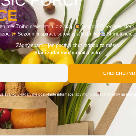
SÍC PORCI
CE
ho měsíčního newsletteru a získej:
Nejnovější recepty, které
a lépe
Sezónní inspiraci, suroviny a techniky
Shrnutí nejčt
Žádný spam – jen poctivá chuť jednou za měsíc.
Stačí zadat svůj e-mail a je to!
CHCI CHUTNOU
vé stránky ukládaly mé poskytnuté informace, aby mohly odesílat novinky na můj e