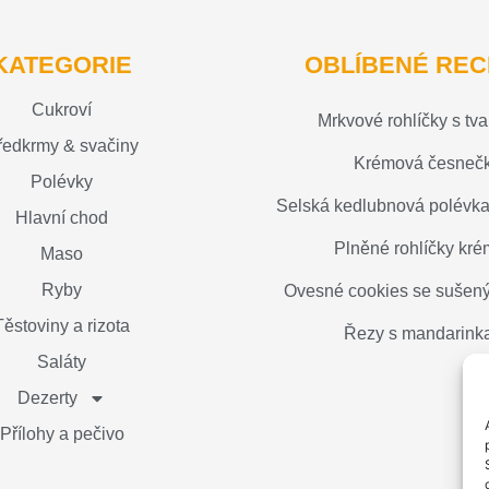
KATEGORIE
OBLÍBENÉ REC
Cukroví
Mrkvové rohlíčky s tv
ředkrmy & svačiny
Krémová česneč
Polévky
Selská kedlubnová polévk
Hlavní chod
Plněné rohlíčky kr
Maso
Ryby
Ovesné cookies se suše
Těstoviny a rizota
Řezy s mandarink
Saláty
Dezerty
Přílohy a pečivo