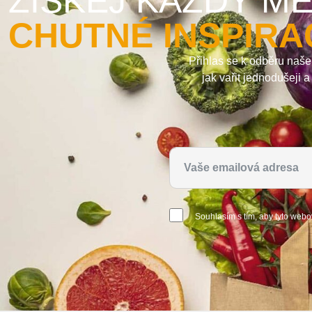
ZÍSKEJ KAŽDÝ MĚ
CHUTNÉ INSPIRA
Přihlas se k odběru naše
jak vařit jednodušeji 
Souhlasím s tím, aby tyto webo