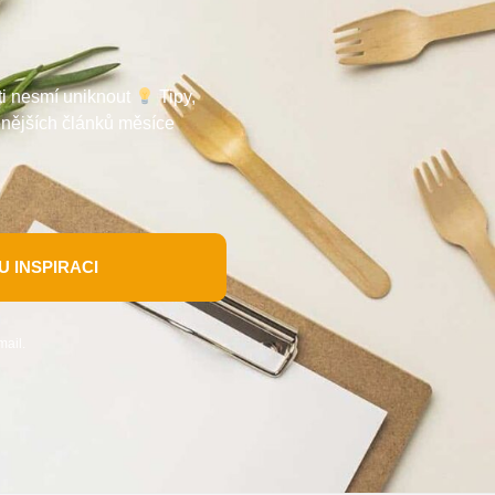
 ti nesmí uniknout
Tipy,
enějších článků měsíce
 INSPIRACI
mail.