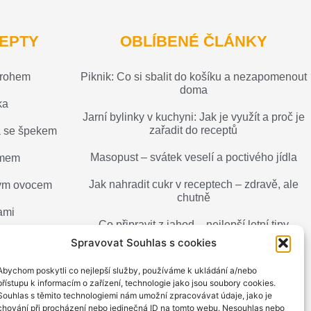
EPTY
OBLÍBENÉ ČLÁNKY
arohem
Piknik: Co si sbalit do košíku a nezapomenout
doma
ka
Jarní bylinky v kuchyni: Jak je využít a proč je
zařadit do receptů
a se špekem
Masopust – svátek veselí a poctivého jídla
émem
Jak nahradit cukr v receptech – zdravě, ale
ným ovocem
chutně
ami
Co připravit z jahod – nejlepší letní tipy
a recepty
Spravovat Souhlas s cookies
Jak upéct muffiny, které budou vláčné
Abychom poskytli co nejlepší služby, používáme k ukládání a/nebo
a nadýchané
přístupu k informacím o zařízení, technologie jako jsou soubory cookies.
Souhlas s těmito technologiemi nám umožní zpracovávat údaje, jako je
chování při procházení nebo jedinečná ID na tomto webu. Nesouhlas nebo