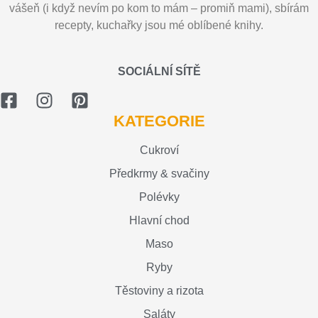
vášeň (i když nevím po kom to mám – promiň mami), sbírám
recepty, kuchařky jsou mé oblíbené knihy.
SOCIÁLNÍ SÍTĚ
KATEGORIE
Cukroví
Předkrmy & svačiny
Polévky
Hlavní chod
Maso
Ryby
Těstoviny a rizota
Saláty