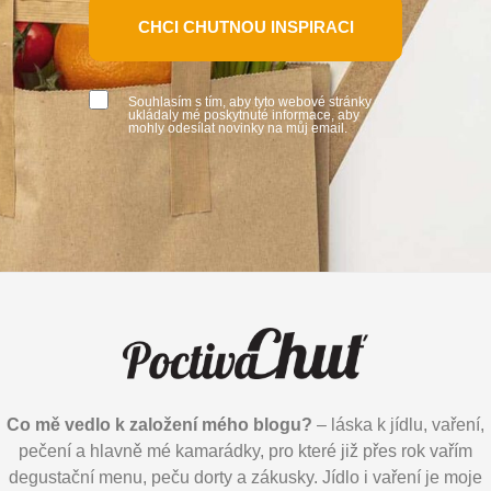
CHCI CHUTNOU INSPIRACI
Souhlasím s tím, aby tyto webové stránky
ukládaly mé poskytnuté informace, aby
mohly odesílat novinky na můj email.
Co mě vedlo k založení mého blogu?
– láska k jídlu, vaření,
pečení a hlavně mé kamarádky, pro které již přes rok vařím
degustační menu, peču dorty a zákusky. Jídlo i vaření je moje