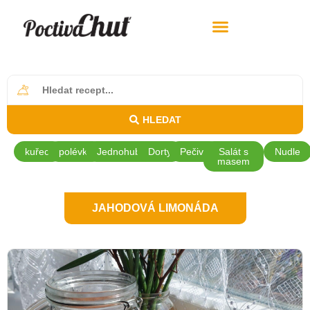
HLEDAT
kuřecí
polévky
Jednohubky
Dorty
Pečivo
Salát s
Nudle
masem
JAHODOVÁ LIMONÁDA