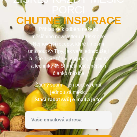
PORCI
CHUTNÉ INSPIRACE
Přihlas se k odběru našeho
měsíčního newsletteru a získej: 🥘
Nejnovější recepty, které ti nesmí
uniknout 💡 Tipy, jak vařit jednodušeji
a lépe ✨ Sezónní inspiraci, suroviny
a techniky 📚 Shrnutí nejčtenějších
článků měsíce
Žádný spam – jen poctivá chuť
jednou za měsíc.
Stačí zadat svůj e-mail a je to!