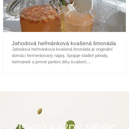
Jahodová heřmánková kvašená limonáda
Jahodová heřmánková kvašená limonáda je originální
domácí fermentovaný nápoj. Spojuje sladké jahody,
heřmánek a jemné perlení díky kvašení....
ZÍSKEJ KAŽDÝ MĚSÍC