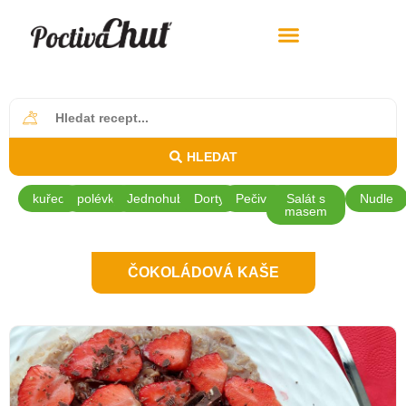
HLEDAT
kuřecí
polévky
Jednohubky
Dorty
Pečivo
Salát s
Nudle
masem
ČOKOLÁDOVÁ KAŠE