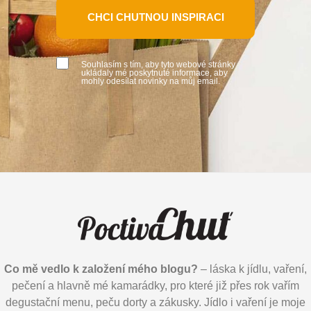
CHCI CHUTNOU INSPIRACI
Souhlasím s tím, aby tyto webové stránky
ukládaly mé poskytnuté informace, aby
mohly odesílat novinky na můj email.
Co mě vedlo k založení mého blogu?
– láska k jídlu, vaření,
pečení a hlavně mé kamarádky, pro které již přes rok vařím
degustační menu, peču dorty a zákusky. Jídlo i vaření je moje