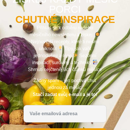
PORCI
CHUTNÉ INSPIRACE
Přihlas se k odběru našeho
měsíčního newsletteru a získej:
Nejnovější recepty, které ti nesmí
uniknout
Tipy, jak vařit
jednodušeji a lépe
Sezónní
inspiraci, suroviny a techniky
Shrnutí nejčtenějších článků měsíce
Žádný spam – jen poctivá chuť
jednou za měsíc.
Stačí zadat svůj e-mail a je to!