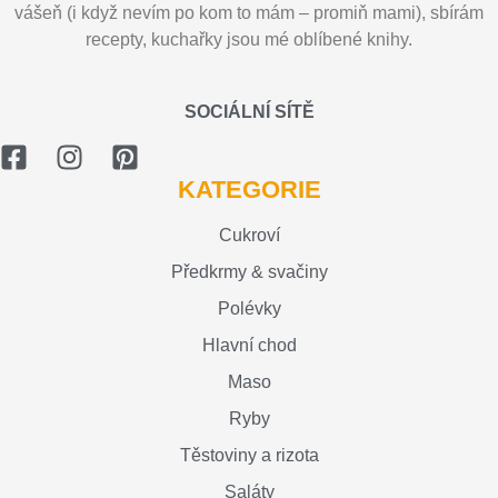
vášeň (i když nevím po kom to mám – promiň mami), sbírám
recepty, kuchařky jsou mé oblíbené knihy.
SOCIÁLNÍ SÍTĚ
KATEGORIE
Cukroví
Předkrmy & svačiny
Polévky
Hlavní chod
Maso
Ryby
Těstoviny a rizota
Saláty