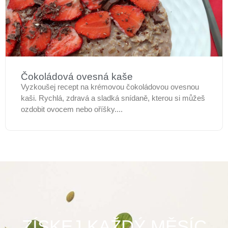
Čokoládová ovesná kaše
Vyzkoušej recept na krémovou čokoládovou ovesnou
kaši. Rychlá, zdravá a sladká snídaně, kterou si můžeš
ozdobit ovocem nebo oříšky....
ZÍSKEJ KAŽDÝ MĚSÍC