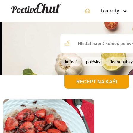
Recepty
kuřecí
polévky
Jednohubky
RECEPT NA KAŠI