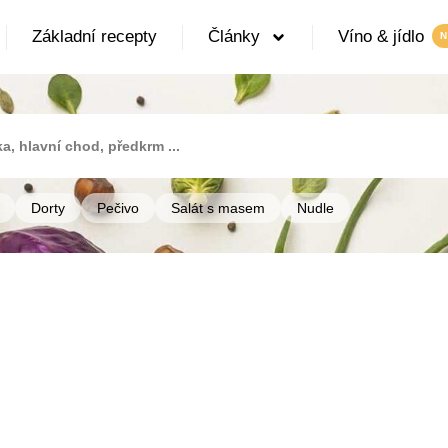
Základní recepty
Články
Víno & jídlo
Dorty
Pečivo
Salát s masem
Nudle