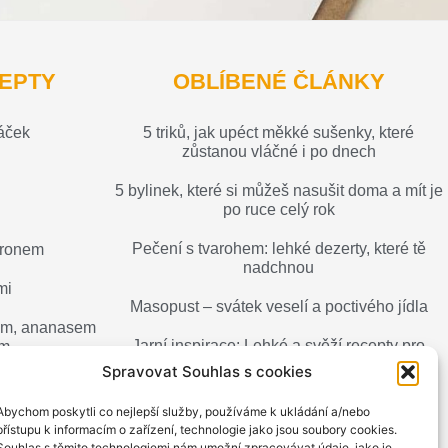
EPTY
OBLÍBENÉ ČLÁNKY
áček
5 triků, jak upéct měkké sušenky, které
zůstanou vláčné i po dnech
5 bylinek, které si můžeš nasušit doma a mít je
po ruce celý rok
Pečení s tvarohem: lehké dezerty, které tě
tronem
nadchnou
mi
Masopust – svátek veselí a poctivého jídla
hem, ananasem
Jarní inspirace: Lehké a svěží recepty pro
em
probouzející se chuťové pohárky
Spravovat Souhlas s cookies
Kvašené limonády – osvěžení plné chuti
Abychom poskytli co nejlepší služby, používáme k ukládání a/nebo
a zdraví
přístupu k informacím o zařízení, technologie jako jsou soubory cookies.
Souhlas s těmito technologiemi nám umožní zpracovávat údaje, jako je