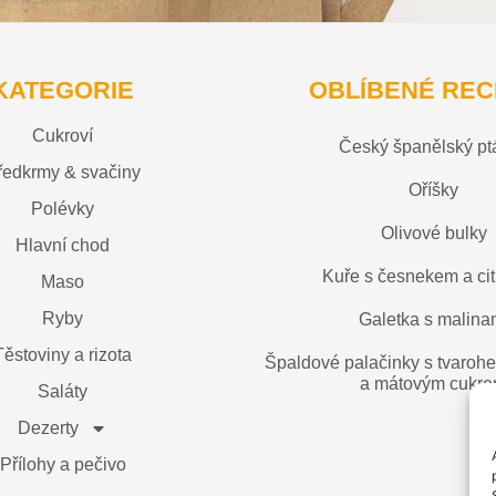
KATEGORIE
OBLÍBENÉ REC
Cukroví
Český španělský pt
ředkrmy & svačiny
Oříšky
Polévky
Olivové bulky
Hlavní chod
Kuře s česnekem a ci
Maso
Ryby
Galetka s malina
Těstoviny a rizota
Špaldové palačinky s tvaro
a mátovým cukr
Saláty
Dezerty
Přílohy a pečivo