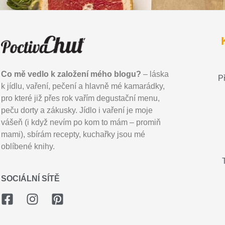
Co mě vedlo k založení mého blogu?
– láska
P
k jídlu, vaření, pečení a hlavně mé kamarádky,
pro které již přes rok vařím degustační menu,
peču dorty a zákusky. Jídlo i vaření je moje
vášeň (i když nevím po kom to mám – promiň
mami), sbírám recepty, kuchařky jsou mé
oblíbené knihy.
SOCIÁLNÍ SÍTĚ