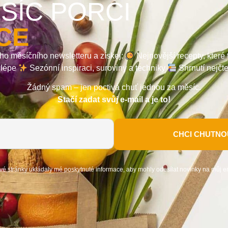
SÍC PORCI
CE
ho měsíčního newsletteru a získej:
Nejnovější recepty, které
a lépe
Sezónní inspiraci, suroviny a techniky
Shrnutí nejčt
Žádný spam – jen poctivá chuť jednou za měsíc.
Stačí zadat svůj e-mail a je to!
CHCI CHUTNOU
vé stránky ukládaly mé poskytnuté informace, aby mohly odesílat novinky na můj e