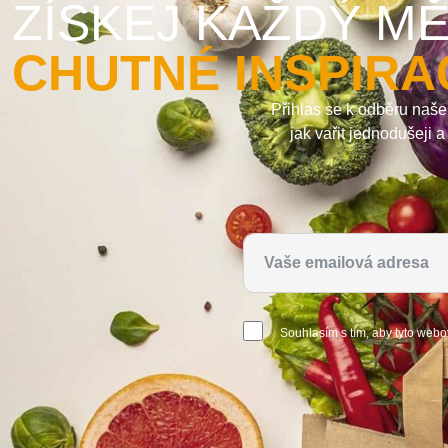
ZÍSKEJ KAŽDÝ MĚ
CHUTNÉ INSPIRA
Přihlas se k odběru naše
jak vařit jednodušeji 
Souhlasím s tím, aby tyto webo