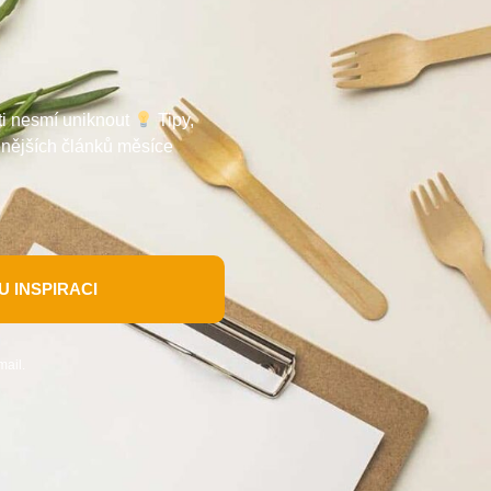
 ti nesmí uniknout
Tipy,
enějších článků měsíce
 INSPIRACI
mail.