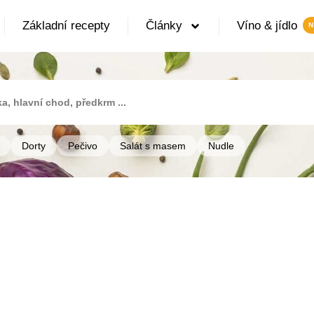
Základní recepty
Články
Víno & jídlo
Dorty
Pečivo
Salát s masem
Nudle