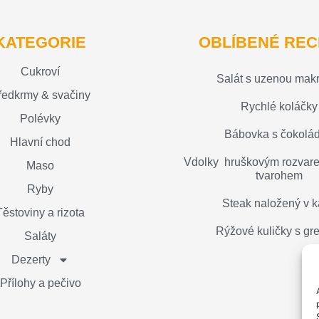
KATEGORIE
OBLÍBENÉ REC
Cukroví
Salát s uzenou mak
ředkrmy & svačiny
Rychlé koláčky
Polévky
Bábovka s čokolá
Hlavní chod
Vdolky hruškovým rozvare
Maso
tvarohem
Ryby
Steak naložený v 
Těstoviny a rizota
Rýžové kuličky s g
Saláty
Dezerty
Přílohy a pečivo