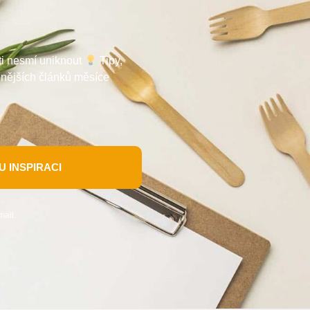
 ti nesmí uniknout
Tipy,
enějších článků měsíce
 INSPIRACI
mail.