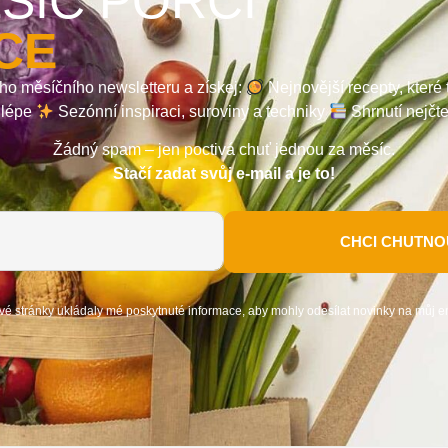
SÍC PORCI
CE
ho měsíčního newsletteru a získej:
Nejnovější recepty, které
a lépe
Sezónní inspiraci, suroviny a techniky
Shrnutí nejčt
Žádný spam – jen poctivá chuť jednou za měsíc.
Stačí zadat svůj e-mail a je to!
CHCI CHUTNOU
vé stránky ukládaly mé poskytnuté informace, aby mohly odesílat novinky na můj e