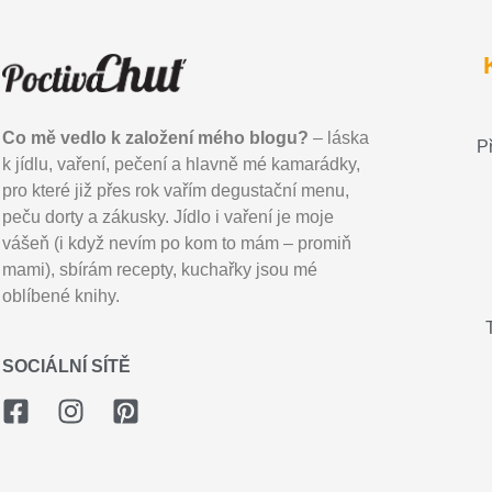
Co mě vedlo k založení mého blogu?
– láska
P
k jídlu, vaření, pečení a hlavně mé kamarádky,
pro které již přes rok vařím degustační menu,
peču dorty a zákusky. Jídlo i vaření je moje
vášeň (i když nevím po kom to mám – promiň
mami), sbírám recepty, kuchařky jsou mé
oblíbené knihy.
SOCIÁLNÍ SÍTĚ