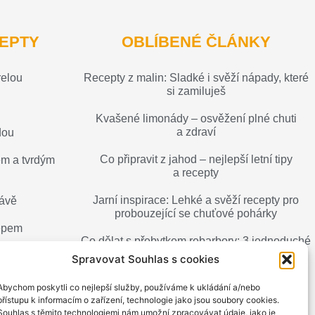
EPTY
OBLÍBENÉ ČLÁNKY
relou
Recepty z malin: Sladké i svěží nápady, které
si zamiluješ
Kvašené limonády – osvěžení plné chuti
a zdraví
dou
Co připravit z jahod – nejlepší letní tipy
m a tvrdým
a recepty
Jarní inspirace: Lehké a svěží recepty pro
kávě
probouzející se chuťové pohárky
repem
Co dělat s přebytkem rebarbory: 3 jednoduché
nápady, jak ji chutně využít
Spravovat Souhlas s cookies
Pečení s tvarohem: lehké dezerty, které tě
Abychom poskytli co nejlepší služby, používáme k ukládání a/nebo
nadchnou
přístupu k informacím o zařízení, technologie jako jsou soubory cookies.
Souhlas s těmito technologiemi nám umožní zpracovávat údaje, jako je