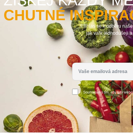
ZÍSKEJ KAŽDÝ MĚ
CHUTNÉ INSPIRA
Přihlas se k odběru naše
jak vařit jednodušeji 
Souhlasím s tím, aby tyto webo