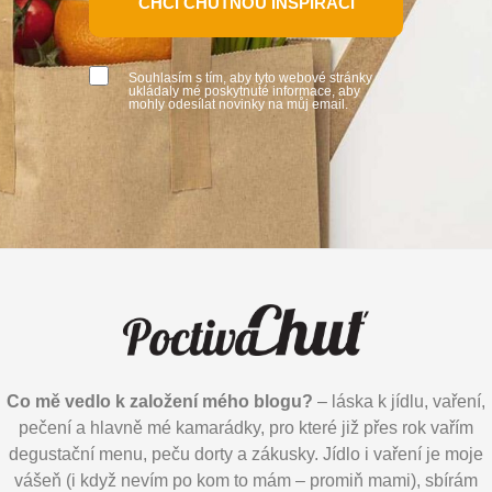
CHCI CHUTNOU INSPIRACI
Souhlasím s tím, aby tyto webové stránky
ukládaly mé poskytnuté informace, aby
mohly odesílat novinky na můj email.
Co mě vedlo k založení mého blogu?
– láska k jídlu, vaření,
pečení a hlavně mé kamarádky, pro které již přes rok vařím
degustační menu, peču dorty a zákusky. Jídlo i vaření je moje
vášeň (i když nevím po kom to mám – promiň mami), sbírám