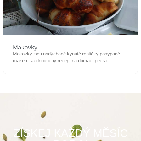
Makovky
Makovky jsou nadýchané kynuté rohlíčky posypané
mákem. Jednoduchý recept na domácí pečivo....
ZÍSKEJ KAŽDÝ MĚSÍC