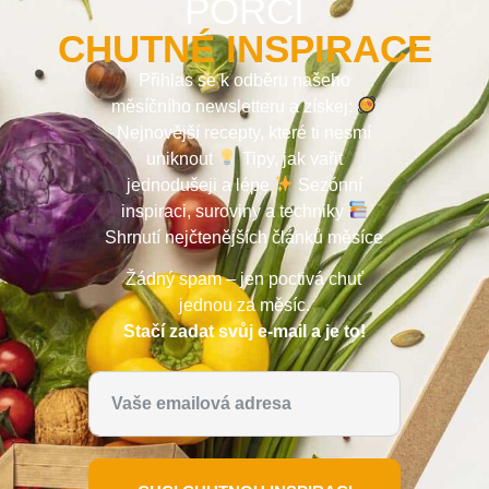
PORCI
CHUTNÉ INSPIRACE
Přihlas se k odběru našeho
měsíčního newsletteru a získej:
Nejnovější recepty, které ti nesmí
uniknout
Tipy, jak vařit
jednodušeji a lépe
Sezónní
inspiraci, suroviny a techniky
Shrnutí nejčtenějších článků měsíce
Žádný spam – jen poctivá chuť
jednou za měsíc.
Stačí zadat svůj e-mail a je to!