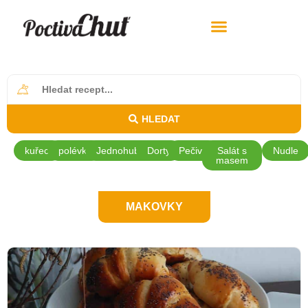
HLEDAT
kuřecí
polévky
Jednohubky
Dorty
Pečivo
Salát s
Nudle
masem
MAKOVKY