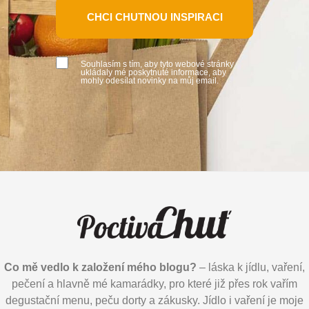
CHCI CHUTNOU INSPIRACI
Souhlasím s tím, aby tyto webové stránky
ukládaly mé poskytnuté informace, aby
mohly odesílat novinky na můj email.
Co mě vedlo k založení mého blogu?
– láska k jídlu, vaření,
pečení a hlavně mé kamarádky, pro které již přes rok vařím
degustační menu, peču dorty a zákusky. Jídlo i vaření je moje