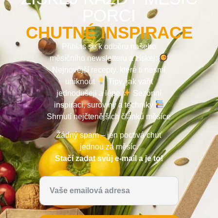
PORCI
CHUTNÉ INSPIRACE
Přihlas se k odběru našeho
měsíčního newsletteru a získej:
Nejnovější recepty, které ti nesmí
uniknout
Tipy, jak vařit
jednodušeji a lépe
Sezónní
inspiraci, suroviny a techniky
Shrnutí nejčtenějších článků měsíce
Žádný spam – jen poctivá chuť
jednou za měsíc.
Stačí zadat svůj e-mail a je to!