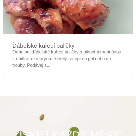
Ďábelské kuřecí paličky
Ochutnej ďábelské kuřecí paličky s pikantní marinádou
z chilli a rozmarýnu. Skvělý recept na gril nebo do
trouby. Podávej s...
ZÍSKEJ KAŽDÝ MĚSÍC