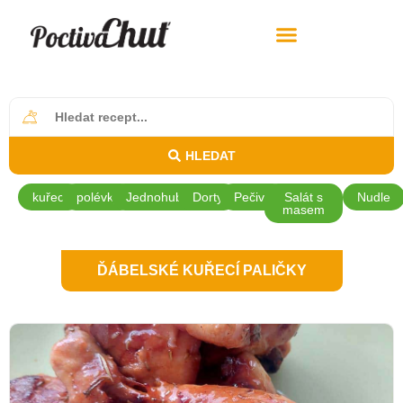
HLEDAT
kuřecí
polévky
Jednohubky
Dorty
Pečivo
Salát s
Nudle
masem
ĎÁBELSKÉ KUŘECÍ PALIČKY