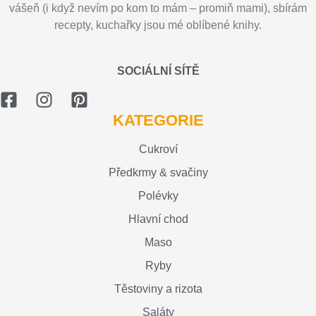
vášeň (i když nevím po kom to mám – promiň mami), sbírám
recepty, kuchařky jsou mé oblíbené knihy.
SOCIÁLNÍ SÍTĚ
KATEGORIE
Cukroví
Předkrmy & svačiny
Polévky
Hlavní chod
Maso
Ryby
Těstoviny a rizota
Saláty